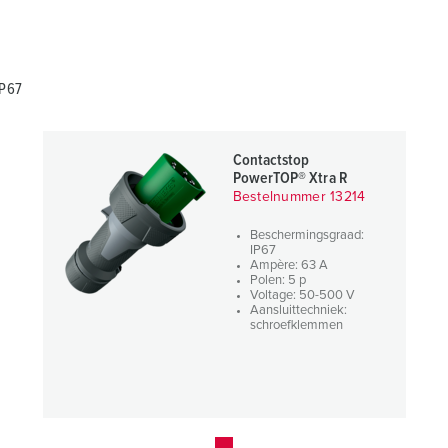
IP67
Contactstop
PowerTOP® Xtra R
Bestelnummer 13214
Beschermingsgraad:
IP67
Ampère: 63 A
Polen: 5 p
Voltage: 50-500 V
Aansluittechniek:
schroefklemmen