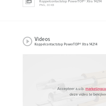
Koppelcontactstop PowerTOP® Xtra 14214
g
PNG, 30 KB
s
a
u
s
w
Videos
a
Koppelcontactstop PowerTOP® Xtra 14214
h
l
Accepteer a.u.b.
marketingco
deze video te bekijke