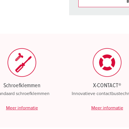
B
Onze producten kunt u in h
verschillende lijsten behere
Mijn lijst
(0)
Schroefklemmen
X-CONTACT®
andaard schroefklemmen
Innovatieve contactbustech
Meer informatie
Meer informatie