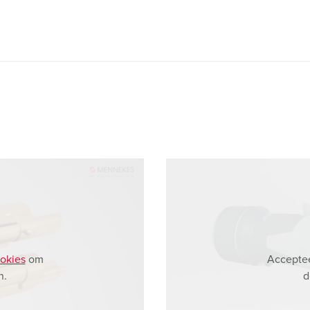
okies
om
Acceptee
n.
d