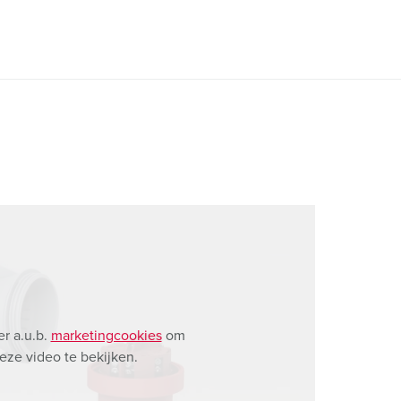
r a.u.b.
marketingcookies
om
eze video te bekijken.