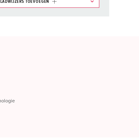
LADWIJZERS TOEVOEGEN
et gedeelte verlanglijstje/winkelmand in
n.
TOEVOEGEN
NIEUW LIJST MAKEN
nologie