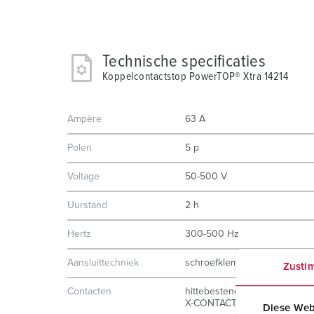
Technische specificaties
Koppelcontactstop PowerTOP® Xtra 14214
Ampère
63 A
Polen
5 p
Voltage
50-500 V
Uurstand
2 h
Hertz
300-500 Hz
Aansluittechniek
schroefklemmen
Zusti
Contacten
hittebestendig binnenwerk
X-CONTACT®
Diese Web