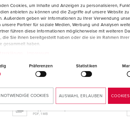
den Cookies, um Inhalte und Anzeigen zu personalisieren, Funkt
dien anbieten zu können und die Zugriffe auf unsere Website zu
en. Außerdem geben wir Informationen zu Ihrer Verwendung unse
 unsere Partner für soziale Medien, Werbung und Analysen weite
tner führen diese Informationen möglicherweise mit weiteren D
die Sie ihnen bereitgestellt haben oder die sie im Rahmen Ihre
te gesammelt haben.
tzerklärung
Impressum
dig
Präferenzen
Statistiken
Mar
 NOTWENDIGE COOKIES
AUSWAHL ERLAUBEN
COOKIES
Montage- en gebruikshandleiding
Koppelcontactstop PowerTOP® Xtra 14214
PDF, 1 MB