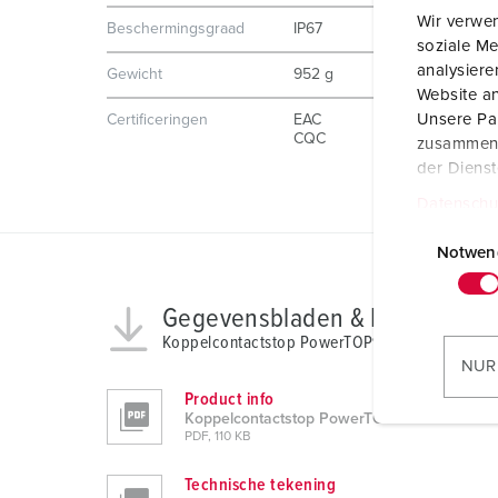
Wir verwen
Beschermingsgraad
IP67
soziale Me
analysier
Gewicht
952 g
Website an
Unsere Par
Certificeringen
EAC
CQC
zusammen, 
der Diens
Datenschu
E
i
Notwen
n
w
Gegevensbladen & Downloads
i
Koppelcontactstop PowerTOP® Xtra 14214
l
NUR
l
Product info
i
Koppelcontactstop PowerTOP® Xtra 14214
PDF, 110 KB
g
u
Technische tekening
n