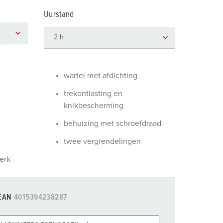
randweer en rampenhulpverlening
Uurstand
oor containers
ucten
ampings
M volgens de norm voor defensiematerieel
wartel met afdichting
venementtechniek
trekontlasting en
knikbescherming
behuizing met schroefdraad
twee vergrendelingen
erk
EAN
4015394238287