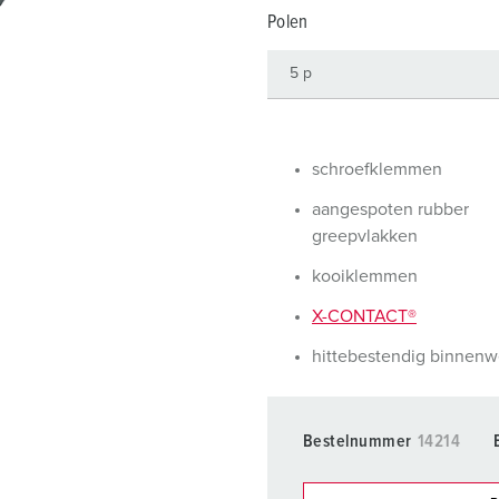
SCHUKO® en contactmateriaal met beschermingscontact
B
Polen
Data-/netwerktechniek
V
Producten met uitgebreide uitvoeringen en aanvullende prod
C
Overige producten en toebehoren
T
schroefklemmen
E
aangespoten rubber
greepvlakken
kooiklemmen
X-CONTACT®
hittebestendig binnenw
Bestelnummer
14214