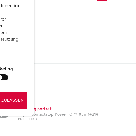
ionen für
rer
r.
aten
r Nutzung
keting
 ZULASSEN
Tekening portret
Koppelcontactstop PowerTOP® Xtra 14214
PNG, 30 KB