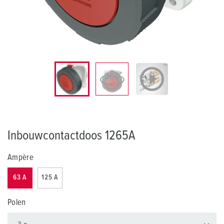
Inbouwcontactdoos 1265A
Ampère
63 A
125 A
Polen