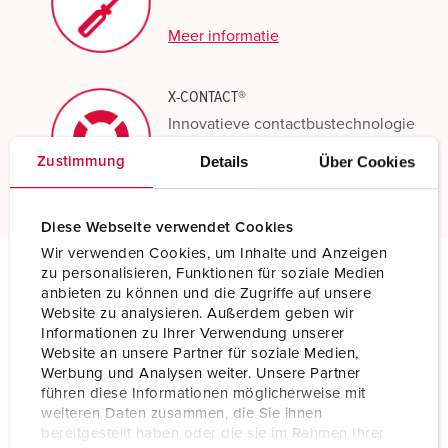
Meer informatie
X-CONTACT®
Innovatieve contactbustechnologie
Details
Über Cookies
Zustimmung
Meer informatie
Diese Webseite verwendet Cookies
Wir verwenden Cookies, um Inhalte und Anzeigen
zu personalisieren, Funktionen für soziale Medien
anbieten zu können und die Zugriffe auf unsere
Technische specificaties
Website zu analysieren. Außerdem geben wir
Inbouwcontactdoos 1265A
Informationen zu Ihrer Verwendung unserer
Website an unsere Partner für soziale Medien,
Ampère
63 A
Werbung und Analysen weiter. Unsere Partner
führen diese Informationen möglicherweise mit
Polen
3 p
weiteren Daten zusammen, die Sie ihnen
bereitgestellt haben oder die sie im Rahmen Ihrer