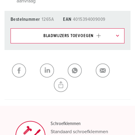
aanvraag
Bestelnummer
1265A
EAN
4015394009009
BLADWIJZERS TOEVOEGEN
Onze producten kunt u in het gedeelte
verlanglijstje/winkelmand in verschillende lijsten beheren.
Mijn lijst
(0)
TOEVOEGEN
NIEUW LIJST MAKEN
Schroefklemmen
Standaard schroefklemmen