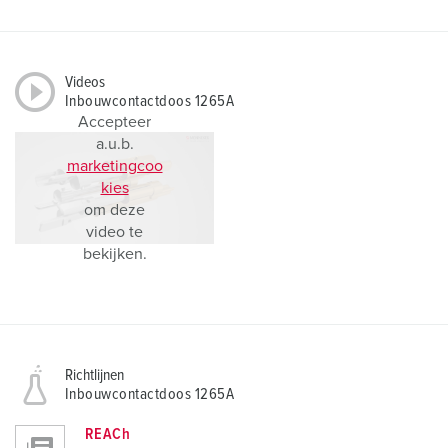
Videos
Inbouwcontactdoos 1265A
Accepteer
a.u.b.
marketingcoo
kies
om deze
video te
bekijken.
Richtlijnen
Inbouwcontactdoos 1265A
REACh