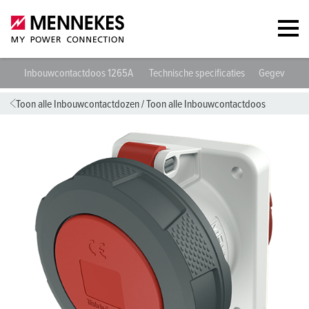
Inbouwcontactdoos 1265A
Technische specificaties
Gegevensbl
Toon alle Inbouwcontactdozen
/
Toon alle Inbouwcontactdoos