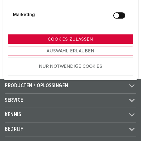
Voltage
230 V
i
Aansluittechniek
schroefklemmen
g
Marketing
u
Contacten
standaard
n
g
COOKIES ZULASSEN
s
NAAR HET PRODUCT
AUSWAHL ERLAUBEN
a
u
NUR NOTWENDIGE COOKIES
s
w
a
PRODUCTEN / OPLOSSINGEN
h
l
SERVICE
KENNIS
BEDRIJF