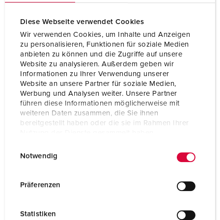
Diese Webseite verwendet Cookies
Wir verwenden Cookies, um Inhalte und Anzeigen
zu personalisieren, Funktionen für soziale Medien
anbieten zu können und die Zugriffe auf unsere
Website zu analysieren. Außerdem geben wir
Informationen zu Ihrer Verwendung unserer
Website an unsere Partner für soziale Medien,
Werbung und Analysen weiter. Unsere Partner
führen diese Informationen möglicherweise mit
weiteren Daten zusammen, die Sie ihnen
bereitgestellt haben oder die sie im Rahmen Ihrer
Nutzung der Dienste gesammelt haben.
E
Datenschutzerklärung
Impressum
Bestelnummer 10863
Notwendig
i
Beschermingsgraad
IP68
n
w
Ampère
16 A
Präferenzen
i
Polen
2 p+PE
l
Statistiken
l