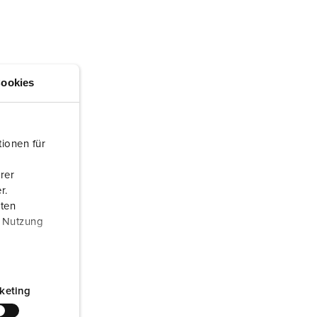
randweer en rampenhulpverlening
oor containers
ucten
ampings
ookies
M volgens de norm voor defensiematerieel
venementtechniek
ionen für
rer
r.
aten
r Nutzung
keting