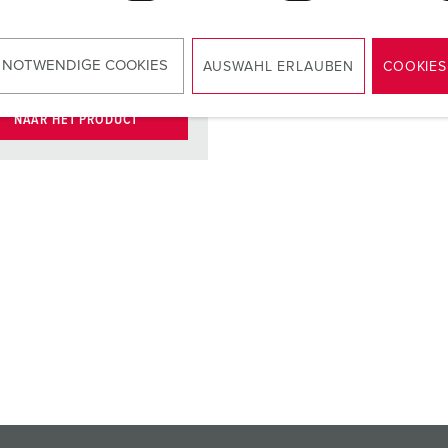
binnenwerk
cten
X-CONTACT®
 NOTWENDIGE COOKIES
AUSWAHL ERLAUBEN
COOKIES
NAAR HET PRODUCT