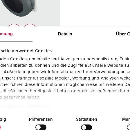
SCHUKO® en contactmateriaal met beschermingscontact
B
Data-/netwerktechniek
V
Producten met uitgebreide uitvoeringen en aanvullende prod
C
Details
Über C
mmung
Overige producten en toebehoren
T
elnummer 2546P
seite verwendet Cookies
E
ermingsgra
IP67
den Cookies, um Inhalte und Anzeigen zu personalisieren, Funkt
dien anbieten zu können und die Zugriffe auf unsere Website zu
en. Außerdem geben wir Informationen zu Ihrer Verwendung unse
re
125 A
 unsere Partner für soziale Medien, Werbung und Analysen weite
tner führen diese Informationen möglicherweise mit weiteren D
5 p
die Sie ihnen bereitgestellt haben oder die sie im Rahmen Ihre
te gesammelt haben.
ge
600 - 690 V
tzerklärung
Impressum
uittechniek
schroefklemm
en
dig
Präferenzen
Statistiken
Mar
cten
hittebestendig