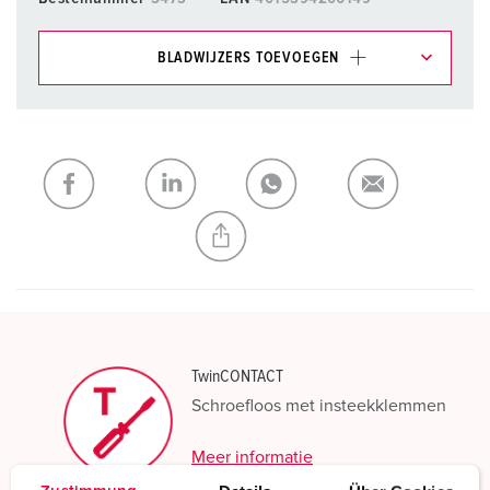
BLADWIJZERS TOEVOEGEN
Onze producten kunt u in het gedeelte
verlanglijstje/winkelmand in verschillende lijsten beheren.
Mijn lijst
(0)
TOEVOEGEN
NIEUW LIJST MAKEN
TwinCONTACT
Schroefloos met insteekklemmen
Meer informatie