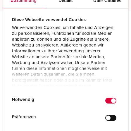
Details
Über Cookies
Zustimmung
Diese Webseite verwendet Cookies
Wir verwenden Cookies, um Inhalte und Anzeigen
Technische specificaties
zu personalisieren, Funktionen für soziale Medien
Inbouwcontactdoos TwinCONTACT 3473
anbieten zu können und die Zugriffe auf unsere
Website zu analysieren. Außerdem geben wir
Ampère
16 A
Informationen zu Ihrer Verwendung unserer
Website an unsere Partner für soziale Medien,
Polen
5 p
Werbung und Analysen weiter. Unsere Partner
führen diese Informationen möglicherweise mit
Voltage
400 V
weiteren Daten zusammen, die Sie ihnen
bereitgestellt haben oder die sie im Rahmen Ihrer
Uurstand
6 h
Nutzung der Dienste gesammelt haben.
E
Datenschutzerklärung
Impressum
Hertz
50-60 Hz
Notwendig
i
Aansluittechniek
zonder schroeven, TwinCONTACT
n
w
Präferenzen
Contacten
standaard
i
l