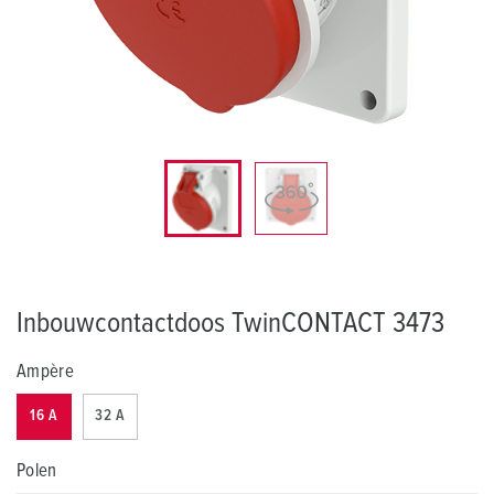
Inbouwcontactdoos TwinCONTACT 3473
Ampère
16 A
32 A
Polen