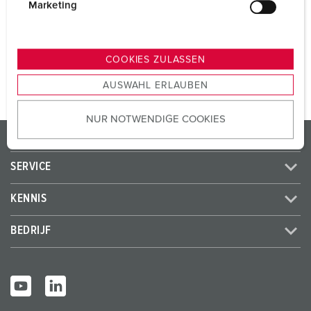
SCHUKO®
3
g
Marketing
u
n
NAAR HET PRODUCT
g
COOKIES ZULASSEN
s
AUSWAHL ERLAUBEN
a
u
NUR NOTWENDIGE COOKIES
s
PRODUCTEN / OPLOSSINGEN
w
a
SERVICE
h
l
KENNIS
BEDRIJF