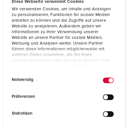
Diese Webseite verwendet Cookies
Wir verwenden Cookies, um Inhalte und Anzeigen
zu personalisieren, Funktionen für soziale Medien
anbieten zu können und die Zugriffe auf unsere
Website zu analysieren. Außerdem geben wir
Informationen zu Ihrer Verwendung unserer
Website an unsere Partner für soziale Medien,
Werbung und Analysen weiter. Unsere Partner
führen diese Informationen möglicherweise mit
weiteren Daten zusammen, die Sie ihnen
bereitgestellt haben oder die sie im Rahmen Ihrer
Nutzung der Dienste gesammelt haben.
E
Datenschutzerklärung
Impressum
Notwendig
i
Bestelnummer 7401729
n
w
Behuizing materiaal
Vol rubber
Präferenzen
i
Beschermingsgraad
IP44
l
Statistiken
l
CEE 16 A, 5 p, 400 V
1
i