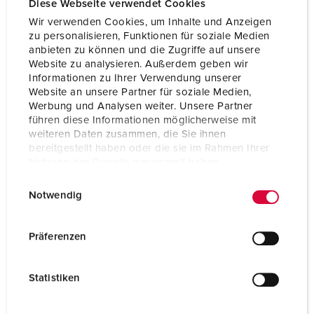
Diese Webseite verwendet Cookies
Wir verwenden Cookies, um Inhalte und Anzeigen
zu personalisieren, Funktionen für soziale Medien
anbieten zu können und die Zugriffe auf unsere
Website zu analysieren. Außerdem geben wir
Informationen zu Ihrer Verwendung unserer
Website an unsere Partner für soziale Medien,
Werbung und Analysen weiter. Unsere Partner
führen diese Informationen möglicherweise mit
weiteren Daten zusammen, die Sie ihnen
bereitgestellt haben oder die sie im Rahmen Ihrer
Nutzung der Dienste gesammelt haben.
E
Datenschutzerklärung
Impressum
Notwendig
i
Bestelnummer 950003
n
w
Behuizing materiaal
Kunststof
Präferenzen
i
Beschermingsgraad
IP44
l
Statistiken
l
CEE 16 A, 5 p, 400 V
3
i