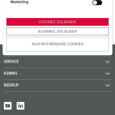
SCHUKO®
4
g
Marketing
u
n
NAAR HET PRODUCT
g
COOKIES ZULASSEN
s
AUSWAHL ERLAUBEN
a
u
NUR NOTWENDIGE COOKIES
s
PRODUCTEN / OPLOSSINGEN
w
a
SERVICE
h
l
KENNIS
BEDRIJF