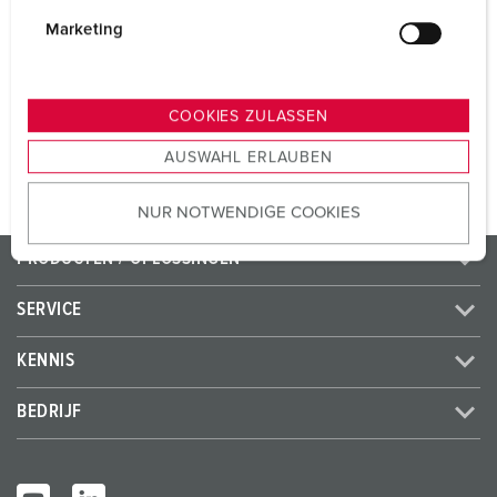
i
CEE 32 A, 5 p, 400 V
1
g
Marketing
SCHUKO®
2
u
n
g
COOKIES ZULASSEN
NAAR HET PRODUCT
s
AUSWAHL ERLAUBEN
a
u
NUR NOTWENDIGE COOKIES
s
w
PRODUCTEN / OPLOSSINGEN
a
h
SERVICE
l
KENNIS
BEDRIJF