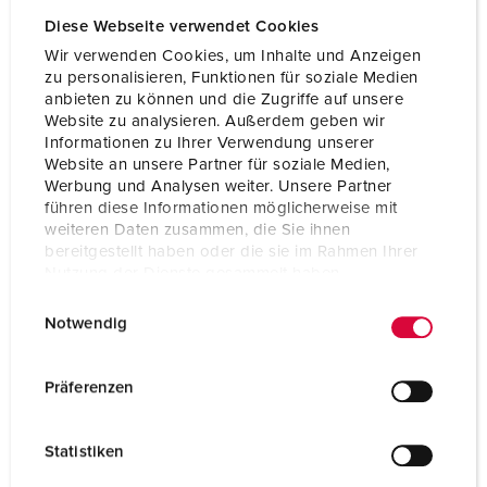
Diese Webseite verwendet Cookies
Wir verwenden Cookies, um Inhalte und Anzeigen
zu personalisieren, Funktionen für soziale Medien
anbieten zu können und die Zugriffe auf unsere
Website zu analysieren. Außerdem geben wir
Informationen zu Ihrer Verwendung unserer
Website an unsere Partner für soziale Medien,
Werbung und Analysen weiter. Unsere Partner
führen diese Informationen möglicherweise mit
weiteren Daten zusammen, die Sie ihnen
bereitgestellt haben oder die sie im Rahmen Ihrer
Nutzung der Dienste gesammelt haben.
E
Datenschutzerklärung
Impressum
Notwendig
Bestelnummer 940014
i
n
Behuizing materiaal
Kunststof
w
Präferenzen
Beschermingsgraad
IP67
i
l
CEE 16 A, 5 p, 400 V
1
Statistiken
l