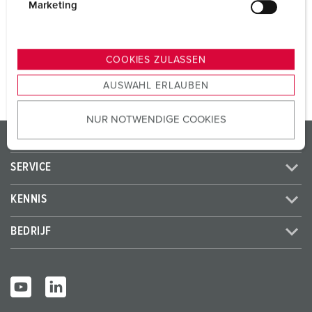
SCHUKO®
2
g
Marketing
u
n
NAAR HET PRODUCT
g
COOKIES ZULASSEN
s
AUSWAHL ERLAUBEN
a
u
NUR NOTWENDIGE COOKIES
s
PRODUCTEN / OPLOSSINGEN
w
a
SERVICE
h
l
KENNIS
BEDRIJF