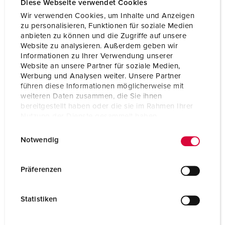
Diese Webseite verwendet Cookies
Wir verwenden Cookies, um Inhalte und Anzeigen
zu personalisieren, Funktionen für soziale Medien
anbieten zu können und die Zugriffe auf unsere
Website zu analysieren. Außerdem geben wir
Informationen zu Ihrer Verwendung unserer
Website an unsere Partner für soziale Medien,
Werbung und Analysen weiter. Unsere Partner
führen diese Informationen möglicherweise mit
weiteren Daten zusammen, die Sie ihnen
bereitgestellt haben oder die sie im Rahmen Ihrer
Nutzung der Dienste gesammelt haben.
E
Datenschutzerklärung
Impressum
Notwendig
i
Bestelnummer 930014
n
w
Behuizing materiaal
Kunststof
Präferenzen
i
Beschermingsgraad
IP44
l
Statistiken
l
CEE 32 A, 5 p, 400 V
2
i