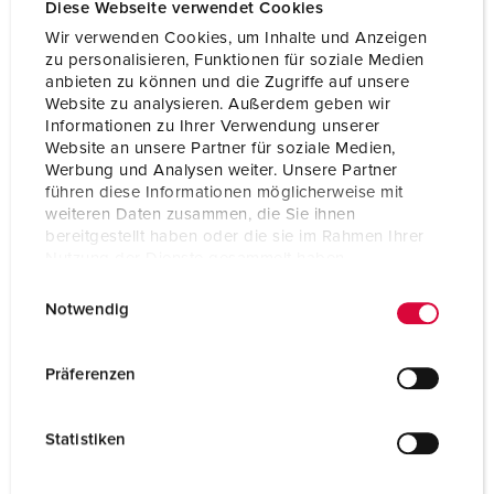
Diese Webseite verwendet Cookies
Wir verwenden Cookies, um Inhalte und Anzeigen
zu personalisieren, Funktionen für soziale Medien
anbieten zu können und die Zugriffe auf unsere
Website zu analysieren. Außerdem geben wir
Informationen zu Ihrer Verwendung unserer
Website an unsere Partner für soziale Medien,
Werbung und Analysen weiter. Unsere Partner
führen diese Informationen möglicherweise mit
weiteren Daten zusammen, die Sie ihnen
bereitgestellt haben oder die sie im Rahmen Ihrer
Nutzung der Dienste gesammelt haben.
E
Datenschutzerklärung
Impressum
Notwendig
i
n
w
Präferenzen
Draaiveldtester
i
16 A - 63 A
l
IP44
Statistiken
l
i
12 ARTIKELEN