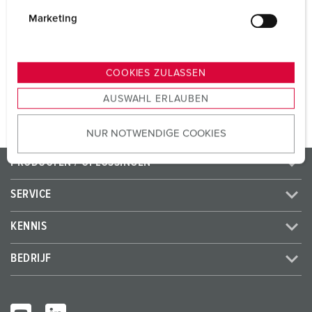
i
CEE 32 A, 5 p, 400 V
1
g
Marketing
SCHUKO®
2
u
n
g
COOKIES ZULASSEN
NAAR HET PRODUCT
s
AUSWAHL ERLAUBEN
a
u
NUR NOTWENDIGE COOKIES
s
w
PRODUCTEN / OPLOSSINGEN
a
h
SERVICE
l
KENNIS
BEDRIJF