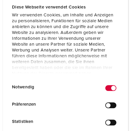
Diese Webseite verwendet Cookies
Wir verwenden Cookies, um Inhalte und Anzeigen
zu personalisieren, Funktionen für soziale Medien
anbieten zu können und die Zugriffe auf unsere
Website zu analysieren. Außerdem geben wir
Informationen zu Ihrer Verwendung unserer
Website an unsere Partner für soziale Medien,
Werbung und Analysen weiter. Unsere Partner
führen diese Informationen möglicherweise mit
weiteren Daten zusammen, die Sie ihnen
bereitgestellt haben oder die sie im Rahmen Ihrer
Nutzung der Dienste gesammelt haben.
E
Datenschutzerklärung
Impressum
Notwendig
Bestelnummer 930010
i
n
Behuizing materiaal
Kunststof
w
Präferenzen
Beschermingsgraad
IP44
i
l
CEE 16 A, 5 p, 400 V
1
Statistiken
l