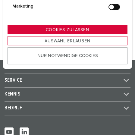
g
Marketing
SCHUKO®
2
u
n
g
COOKIES ZULASSEN
NAAR HET PRODUCT
s
AUSWAHL ERLAUBEN
a
u
NUR NOTWENDIGE COOKIES
s
w
PRODUCTEN / OPLOSSINGEN
a
h
SERVICE
l
KENNIS
BEDRIJF