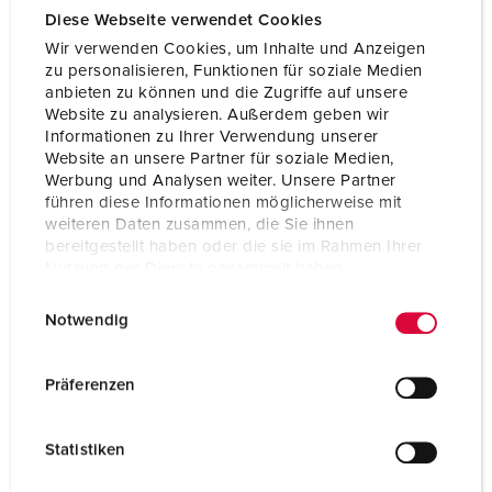
Diese Webseite verwendet Cookies
Wir verwenden Cookies, um Inhalte und Anzeigen
zu personalisieren, Funktionen für soziale Medien
anbieten zu können und die Zugriffe auf unsere
Website zu analysieren. Außerdem geben wir
Informationen zu Ihrer Verwendung unserer
Website an unsere Partner für soziale Medien,
Werbung und Analysen weiter. Unsere Partner
führen diese Informationen möglicherweise mit
weiteren Daten zusammen, die Sie ihnen
bereitgestellt haben oder die sie im Rahmen Ihrer
Nutzung der Dienste gesammelt haben.
E
Datenschutzerklärung
Impressum
Notwendig
i
n
Bestelnummer 920080
w
Präferenzen
Behuizing materiaal
Kunststof
i
l
Beschermingsgraad
IP44
Statistiken
l
CEE 16 A, 5 p, 400 V
1
i