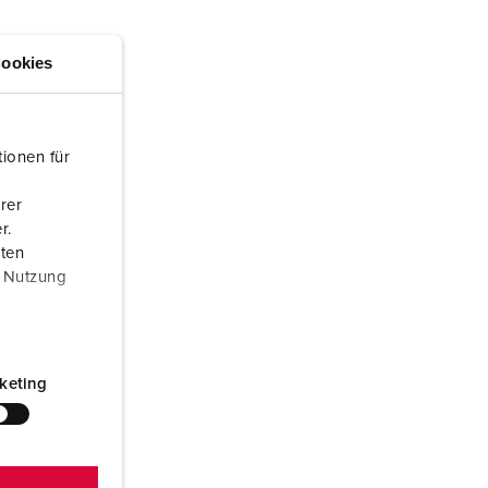
randweer en rampenhulpverlening
oor containers
ookies
ucten
ampings
M volgens de norm voor defensiematerieel
ionen für
venementtechniek
rer
r.
aten
r Nutzung
keting