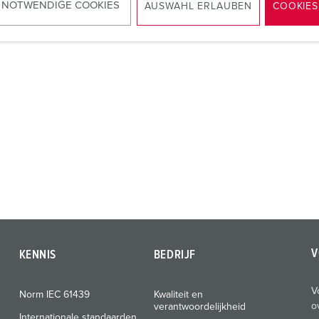
NAAR HET PRODUCT
 NOTWENDIGE COOKIES
AUSWAHL ERLAUBEN
COOKIES
V
KENNIS
BEDRIJF
V
Norm IEC 61439
Kwaliteit en
o
verantwoordelijkheid
Internationale standaarden