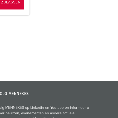
 ZULASSEN
OLG MENNEKES
olg MENNEKES op Linkedin en Youtube en informeer u
ver beurzen, evenementen en andere actuele