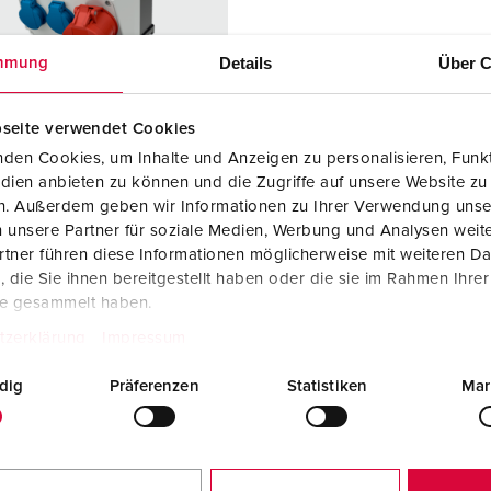
SCHUKO® en contactmateriaal met beschermingscontact
B
Data-/netwerktechniek
V
Details
Über C
mmung
Producten met uitgebreide uitvoeringen en aanvullende prod
C
seite verwendet Cookies
Overige producten en toebehoren
T
den Cookies, um Inhalte und Anzeigen zu personalisieren, Funkt
dien anbieten zu können und die Zugriffe auf unsere Website zu
elnummer 920010
E
en. Außerdem geben wir Informationen zu Ihrer Verwendung unse
zing
Kunststof
 unsere Partner für soziale Medien, Werbung und Analysen weite
iaal
tner führen diese Informationen möglicherweise mit weiteren D
die Sie ihnen bereitgestellt haben oder die sie im Rahmen Ihre
ermingsgra
IP44
te gesammelt haben.
tzerklärung
Impressum
2 A, 5 p,
1
dig
Präferenzen
Statistiken
Mar
KO®
2