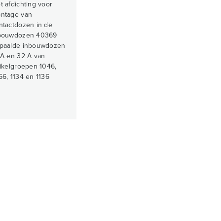
t afdichting voor
ntage van
ntactdozen in de
bouwdozen 40369
paalde inbouwdozen
 A en 32 A van
tikelgroepen 1046,
56, 1134 en 1136