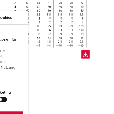
ookies
ionen für
rer
r.
aten
r Nutzung
keting