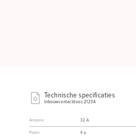
Technische specificaties
Inbouwcontactdoos 2123A
Ampère
32 A
Polen
4 p