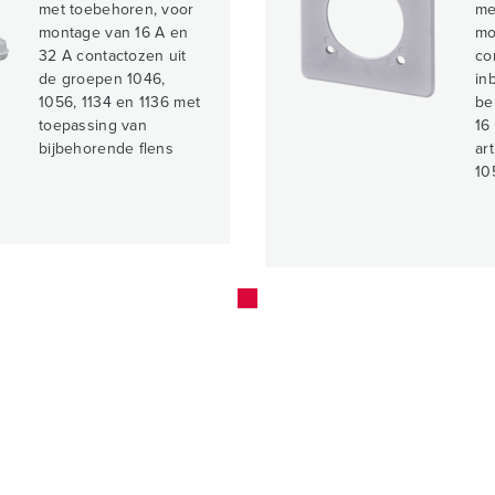
met toebehoren, voor
me
montage van 16 A en
mo
32 A contactozen uit
co
de groepen 1046,
in
1056, 1134 en 1136 met
be
toepassing van
16
bijbehorende flens
ar
10