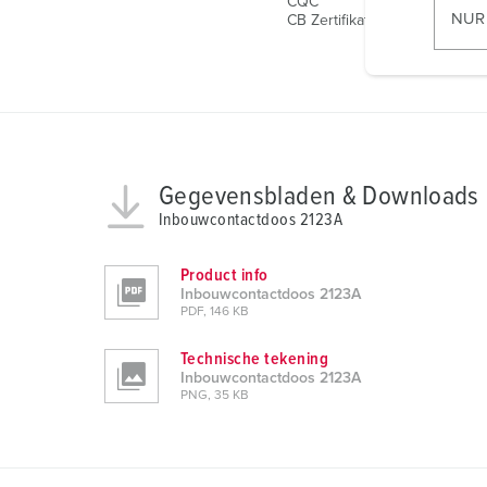
CQC
l
NUR
CB Zertifikat
l
i
g
u
n
g
Gegevensbladen & Downloads
s
Inbouwcontactdoos 2123A
a
u
s
Product info
Inbouwcontactdoos 2123A
w
PDF, 146 KB
a
h
Technische tekening
l
Inbouwcontactdoos 2123A
PNG, 35 KB