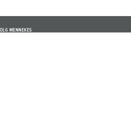
OLG MENNEKES
olg MENNEKES op Linkedin en Youtube en informeer u
ver beurzen, evenementen en andere actuele
nderwerpen over het bedrijf en de producten.
rming
Algemene bedrijfs- en leveringsvoorwaarden