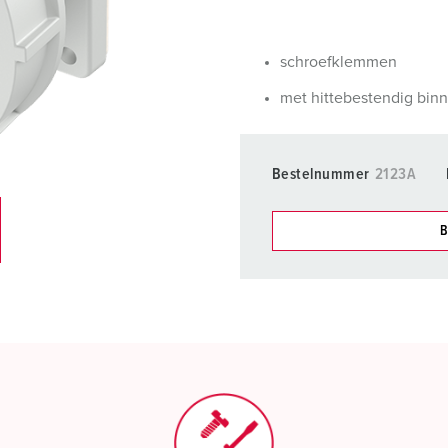
SCHUKO® en contactmateriaal met beschermingscontact
B
Data-/netwerktechniek
V
schroefklemmen
Producten met uitgebreide uitvoeringen en aanvullende prod
C
met hittebestendig bin
Overige producten en toebehoren
T
Bestelnummer
2123A
E
B
Onze producten kunt u in h
verschillende lijsten behere
Mijn lijst
(0)