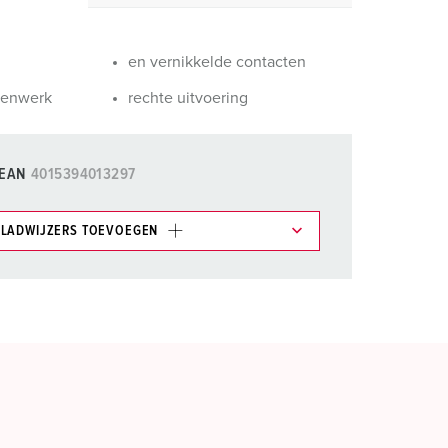
randweer en rampenhulpverlening
oor containers
en vernikkelde contacten
ucten
ampings
nenwerk
rechte uitvoering
M volgens de norm voor defensiematerieel
EAN
4015394013297
venementtechniek
LADWIJZERS TOEVOEGEN
et gedeelte verlanglijstje/winkelmand in
n.
TOEVOEGEN
NIEUW LIJST MAKEN