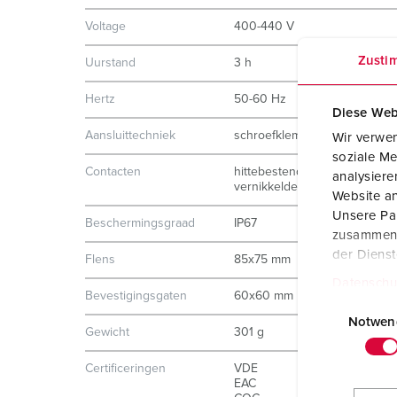
Voltage
400-440 V
Zusti
Uurstand
3 h
Hertz
50-60 Hz
Diese Web
Aansluittechniek
schroefklemmen
Wir verwen
soziale Me
Contacten
hittebestendig binnenwerk
analysier
vernikkelde contacten
Website an
Unsere Par
Beschermingsgraad
IP67
zusammen, 
der Diens
Flens
85x75 mm
Datenschu
Bevestigingsgaten
60x60 mm
E
i
Notwen
Gewicht
301 g
n
w
Certificeringen
VDE
EAC
i