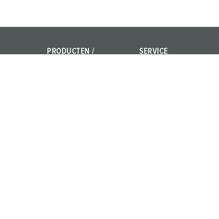
PRODUCTEN /
SERVICE
OPLOSSINGEN
Vragen en antwoorden
Power Your Business!
Contact
AMAXX®
PowerTOP® Xtra
X-CONTACT®
© MENNEKES 2026
Alle rechten voorbehouden