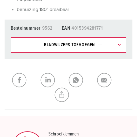
behuizing 180° draaibaar
Bestelnummer
9562
EAN
4015394281771
BLADWIJZERS TOEVOEGEN
Onze producten kunt u in het gedeelte
verlanglijstje/winkelmand in verschillende lijsten beheren.
Mijn lijst
(0)
TOEVOEGEN
NIEUW LIJST MAKEN
Schroefklemmen