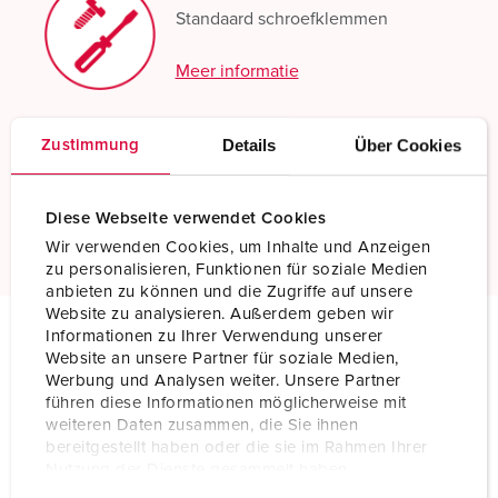
Standaard schroefklemmen
Meer informatie
Bestand tegen chemicaliën
Details
Über Cookies
Zustimmung
Verhoogde chemicaliënbestendigheid
Diese Webseite verwendet Cookies
Meer informatie
Wir verwenden Cookies, um Inhalte und Anzeigen
zu personalisieren, Funktionen für soziale Medien
anbieten zu können und die Zugriffe auf unsere
Website zu analysieren. Außerdem geben wir
Informationen zu Ihrer Verwendung unserer
Website an unsere Partner für soziale Medien,
Technische specificaties
Werbung und Analysen weiter. Unsere Partner
Wandcontactdoos 9562
führen diese Informationen möglicherweise mit
weiteren Daten zusammen, die Sie ihnen
Ampère
32 A
bereitgestellt haben oder die sie im Rahmen Ihrer
Nutzung der Dienste gesammelt haben.
Polen
4 p