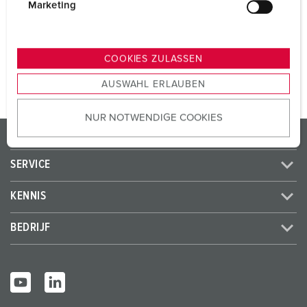
SCHUKO®
1
g
Marketing
u
n
NAAR HET PRODUCT
g
COOKIES ZULASSEN
s
AUSWAHL ERLAUBEN
a
u
NUR NOTWENDIGE COOKIES
s
PRODUCTEN / OPLOSSINGEN
w
a
SERVICE
h
l
KENNIS
BEDRIJF