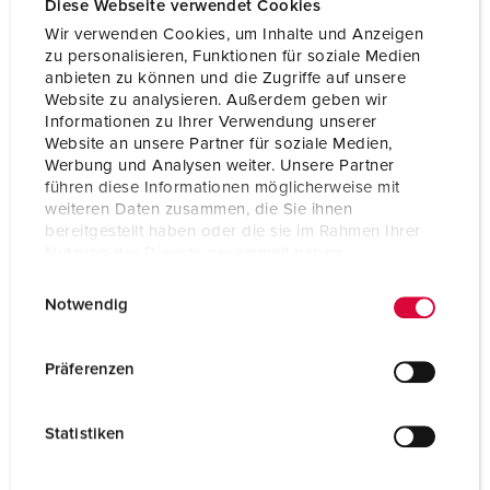
Diese Webseite verwendet Cookies
Wir verwenden Cookies, um Inhalte und Anzeigen
zu personalisieren, Funktionen für soziale Medien
anbieten zu können und die Zugriffe auf unsere
Website zu analysieren. Außerdem geben wir
Informationen zu Ihrer Verwendung unserer
Website an unsere Partner für soziale Medien,
Werbung und Analysen weiter. Unsere Partner
führen diese Informationen möglicherweise mit
weiteren Daten zusammen, die Sie ihnen
bereitgestellt haben oder die sie im Rahmen Ihrer
Nutzung der Dienste gesammelt haben.
E
Datenschutzerklärung
Impressum
Notwendig
i
Bestelnummer 1650
n
w
Behuizing materiaal
Kunststof
Präferenzen
i
Beschermingsgraad
IP44
l
Statistiken
l
CEE 16 A, 5 p, 400 V
1
i