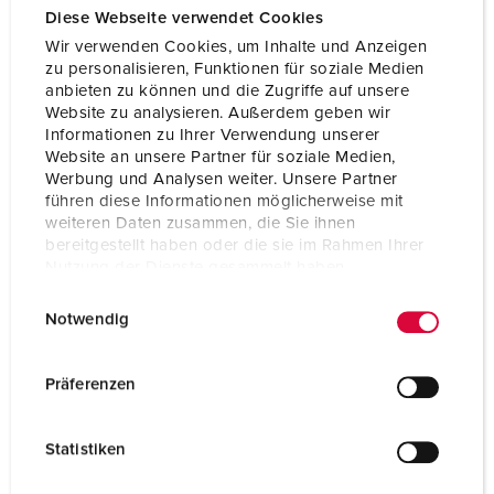
Diese Webseite verwendet Cookies
Wir verwenden Cookies, um Inhalte und Anzeigen
zu personalisieren, Funktionen für soziale Medien
anbieten zu können und die Zugriffe auf unsere
Website zu analysieren. Außerdem geben wir
Informationen zu Ihrer Verwendung unserer
Website an unsere Partner für soziale Medien,
Werbung und Analysen weiter. Unsere Partner
führen diese Informationen möglicherweise mit
weiteren Daten zusammen, die Sie ihnen
bereitgestellt haben oder die sie im Rahmen Ihrer
Nutzung der Dienste gesammelt haben.
E
Datenschutzerklärung
Impressum
Notwendig
i
Bestelnummer 94354SI
n
Behuizing materiaal
Kunststof
w
Präferenzen
i
Beschermingsgraad
IP20
l
Statistiken
SCHUKO®
2
l
i