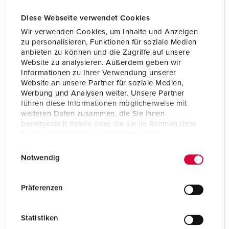
Diese Webseite verwendet Cookies
Wir verwenden Cookies, um Inhalte und Anzeigen
zu personalisieren, Funktionen für soziale Medien
anbieten zu können und die Zugriffe auf unsere
Website zu analysieren. Außerdem geben wir
Informationen zu Ihrer Verwendung unserer
Website an unsere Partner für soziale Medien,
Werbung und Analysen weiter. Unsere Partner
führen diese Informationen möglicherweise mit
weiteren Daten zusammen, die Sie ihnen
bereitgestellt haben oder die sie im Rahmen Ihrer
Nutzung der Dienste gesammelt haben.
E
Datenschutzerklärung
Impressum
Bestelnummer 94355GE
Notwendig
i
Behuizing materiaal
Kunststof
n
w
Präferenzen
Beschermingsgraad
IP20
i
l
CEE 16 A, 5 p, 400 V
1
Statistiken
l