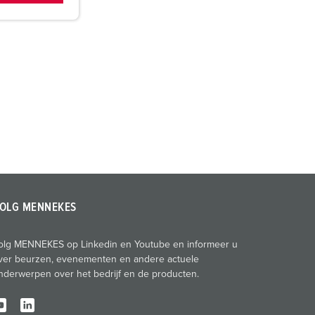
OLG MENNEKES
olg MENNEKES op Linkedin en Youtube en informeer u
ver beurzen, evenementen en andere actuele
nderwerpen over het bedrijf en de producten.