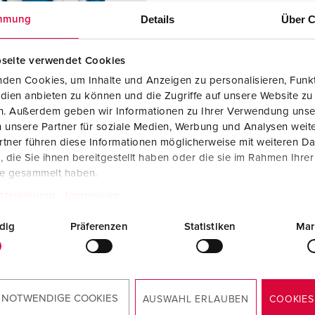
SCHUKO® en contactmateriaal met beschermingscontact
B
Details
Über C
mmung
Data-/netwerktechniek
V
seite verwendet Cookies
Producten met uitgebreide uitvoeringen en aanvullende prod
C
den Cookies, um Inhalte und Anzeigen zu personalisieren, Funkt
dien anbieten zu können und die Zugriffe auf unsere Website zu
Overige producten en toebehoren
T
en. Außerdem geben wir Informationen zu Ihrer Verwendung unse
elnummer 92602
 unsere Partner für soziale Medien, Werbung und Analysen weite
E
zing
Kunststof
tner führen diese Informationen möglicherweise mit weiteren D
iaal
die Sie ihnen bereitgestellt haben oder die sie im Rahmen Ihre
te gesammelt haben.
ermingsgra
IP44
tzerklärung
Impressum
KO®
4
dig
Präferenzen
Statistiken
Mar
NAAR HET PRODUCT
 NOTWENDIGE COOKIES
AUSWAHL ERLAUBEN
COOKIES