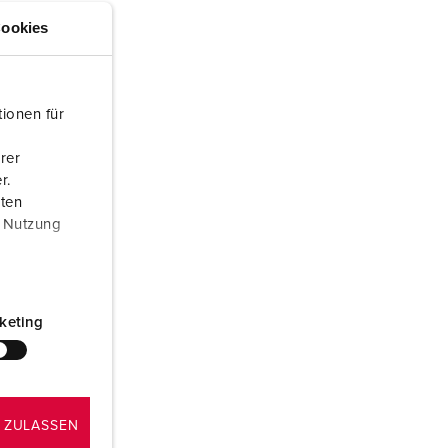
randweer en rampenhulpverlening
ookies
oor containers
ucten
ampings
ionen für
M volgens de norm voor defensiematerieel
rer
r.
venementtechniek
aten
r Nutzung
keting
 ZULASSEN