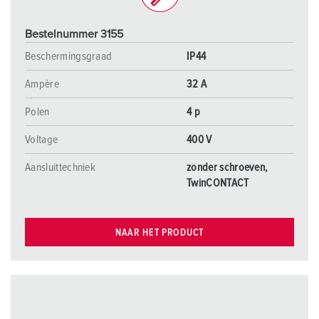
Bestelnummer 3155
Beschermingsgraad
IP44
Ampère
32 A
Polen
4 p
Voltage
400 V
Aansluittechniek
zonder schroeven,
TwinCONTACT
NAAR HET PRODUCT