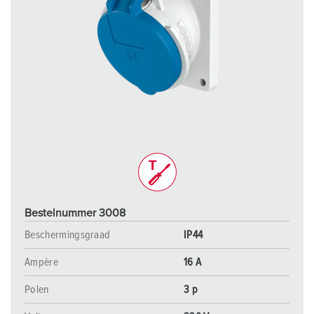
Bestelnummer 3008
Beschermingsgraad
IP44
Ampère
16 A
Polen
3 p