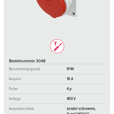
Bestelnummer 3048
Beschermingsgraad
IP44
Ampère
16 A
Polen
4 p
Voltage
400 V
Aansluittechniek
zonder schroeven,