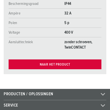
Beschermingsgraad
IP44
Ampère
32 A
Polen
5 p
Voltage
400 V
Aansluittechniek
zonder schroeven,
TwinCONTACT
NAAR HET PRODUCT
PRODUCTEN / OPLOSSINGEN
SERVICE