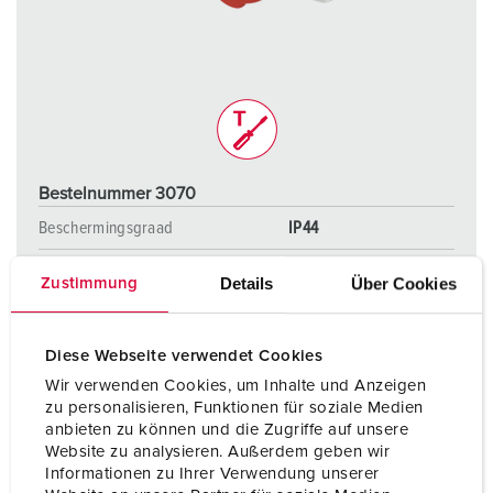
Bestelnummer 3070
Beschermingsgraad
IP44
Ampère
16 A
Details
Über Cookies
Zustimmung
Polen
5 p
Voltage
400 V
Diese Webseite verwendet Cookies
Wir verwenden Cookies, um Inhalte und Anzeigen
Aansluittechniek
zonder schroeven,
zu personalisieren, Funktionen für soziale Medien
TwinCONTACT
anbieten zu können und die Zugriffe auf unsere
Website zu analysieren. Außerdem geben wir
Informationen zu Ihrer Verwendung unserer