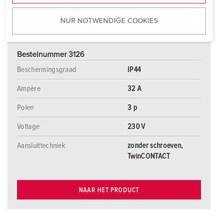
u
NUR NOTWENDIGE COOKIES
s
w
a
Bestelnummer 3126
h
l
Beschermingsgraad
IP44
Ampère
32 A
Polen
3 p
Voltage
230 V
Aansluittechniek
zonder schroeven,
TwinCONTACT
NAAR HET PRODUCT