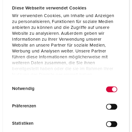
Diese Webseite verwendet Cookies
Wir verwenden Cookies, um Inhalte und Anzeigen
zu personalisieren, Funktionen für soziale Medien
anbieten zu können und die Zugriffe auf unsere
Website zu analysieren. Außerdem geben wir
Informationen zu Ihrer Verwendung unserer
Website an unsere Partner für soziale Medien,
Werbung und Analysen weiter. Unsere Partner
führen diese Informationen möglicherweise mit
weiteren Daten zusammen, die Sie ihnen
bereitgestellt haben oder die sie im Rahmen Ihrer
Nutzung der Dienste gesammelt haben.
E
Datenschutzerklärung
Impressum
Notwendig
Bestelnummer 930027
i
n
Behuizing materiaal
Kunststof, hoge
w
resistentie tegen
Präferenzen
chemicaliën / AMELAN
i
l
Beschermingsgraad
IP67
Statistiken
l