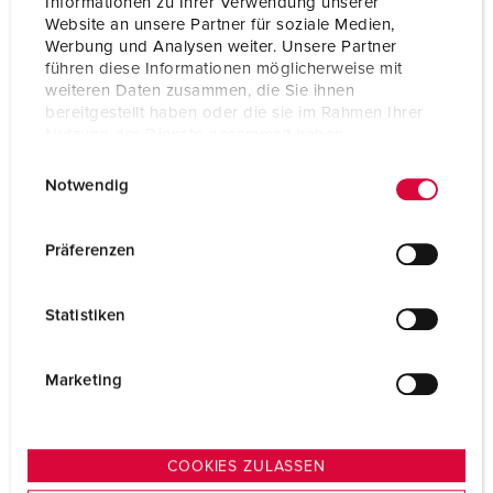
Informationen zu Ihrer Verwendung unserer
Website an unsere Partner für soziale Medien,
NAAR HET PRODUCT
Werbung und Analysen weiter. Unsere Partner
führen diese Informationen möglicherweise mit
weiteren Daten zusammen, die Sie ihnen
bereitgestellt haben oder die sie im Rahmen Ihrer
Nutzung der Dienste gesammelt haben.
E
Datenschutzerklärung
Impressum
Notwendig
i
n
w
Präferenzen
i
l
Statistiken
l
i
g
Marketing
u
n
g
COOKIES ZULASSEN
s