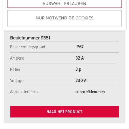
AUSWAHL ERLAUBEN
a
u
NUR NOTWENDIGE COOKIES
s
w
a
Bestelnummer 9351
h
l
Beschermingsgraad
IP67
Ampère
32 A
Polen
3 p
Voltage
230 V
Aansluittechniek
schroefklemmen
NAAR HET PRODUCT