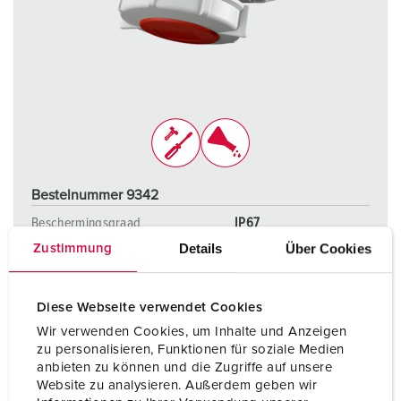
Bestelnummer 9342
Beschermingsgraad
IP67
Details
Über Cookies
Zustimmung
Ampère
16 A
Polen
5 p
Diese Webseite verwendet Cookies
Voltage
400 V
Wir verwenden Cookies, um Inhalte und Anzeigen
zu personalisieren, Funktionen für soziale Medien
Aansluittechniek
schroefklemmen
anbieten zu können und die Zugriffe auf unsere
Website zu analysieren. Außerdem geben wir