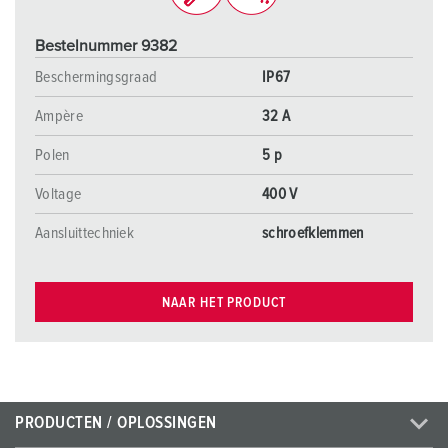
Bestelnummer 9382
Beschermingsgraad
IP67
Ampère
32 A
Polen
5 p
Voltage
400 V
Aansluittechniek
schroefklemmen
NAAR HET PRODUCT
PRODUCTEN / OPLOSSINGEN