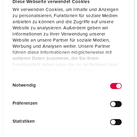
Diese Webseite verwendet Cookies
Wir verwenden Cookies, um Inhalte und Anzeigen
zu personalisieren, Funktionen für soziale Medien
anbieten zu können und die Zugriffe auf unsere
Website zu analysieren. Außerdem geben wir
Informationen zu Ihrer Verwendung unserer
Website an unsere Partner für soziale Medien,
Werbung und Analysen weiter. Unsere Partner
führen diese Informationen möglicherweise mit
weiteren Daten zusammen, die Sie ihnen
bereitgestellt haben oder die sie im Rahmen Ihrer
Nutzung der Dienste gesammelt haben.
E
Datenschutzerklärung
Impressum
Notwendig
i
Bestelnummer 950003
n
w
Behuizing materiaal
Kunststof
Präferenzen
i
Beschermingsgraad
IP44
l
Statistiken
l
CEE 16 A, 5 p, 400 V
3
i