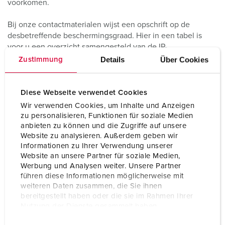
voorkomen.
Bij onze contactmaterialen wijst een opschrift op de
desbetreffende beschermingsgraad. Hier in een tabel is
voor u een overzicht samengesteld van de IP-
beschermingsgraden conform EN/IEC 60529 (onjuist ook
Details
Über Cookies
Zustimmung
vaak IP-beschermingsklassentabel genoemd; betreffende
beschermingsklassen zie hieronder):
Diese Webseite verwendet Cookies
Wir verwenden Cookies, um Inhalte und Anzeigen
zu personalisieren, Funktionen für soziale Medien
Tabel IP-beschermingsgraden
anbieten zu können und die Zugriffe auf unsere
Website zu analysieren. Außerdem geben wir
Informationen zu Ihrer Verwendung unserer
1e cijfer
Website an unsere Partner für soziale Medien,
Werbung und Analysen weiter. Unsere Partner
E
Bescherming tegen
Bescherming
führen diese Informationen möglicherweise mit
N
vreemde voorwerpen
tegen
weiteren Daten zusammen, die Sie ihnen
6
aanraking met
bereitgestellt haben oder die sie im Rahmen Ihrer
0
Nutzung der Dienste gesammelt haben.
5
E
Datenschutzerklärung
Impressum
2