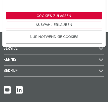
u
n
NAAR HET PRODUCT
g
COOKIES ZULASSEN
s
AUSWAHL ERLAUBEN
a
u
NUR NOTWENDIGE COOKIES
s
PRODUCTEN / OPLOSSINGEN
w
SERVICE
a
h
KENNIS
l
BEDRIJF