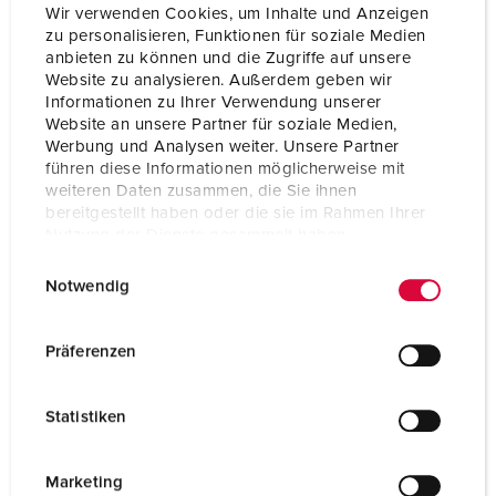
Wir verwenden Cookies, um Inhalte und Anzeigen
zu personalisieren, Funktionen für soziale Medien
anbieten zu können und die Zugriffe auf unsere
Website zu analysieren. Außerdem geben wir
Informationen zu Ihrer Verwendung unserer
Website an unsere Partner für soziale Medien,
Werbung und Analysen weiter. Unsere Partner
führen diese Informationen möglicherweise mit
weiteren Daten zusammen, die Sie ihnen
bereitgestellt haben oder die sie im Rahmen Ihrer
Nutzung der Dienste gesammelt haben.
E
Datenschutzerklärung
Impressum
Notwendig
i
n
Bestelnummer 920019
w
Präferenzen
Behuizing materiaal
Kunststof
i
l
Beschermingsgraad
IP44
Statistiken
l
i
CEE 16 A, 5 p, 400 V
2
g
Marketing