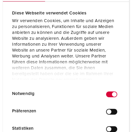
Diese Webseite verwendet Cookies
Wir verwenden Cookies, um Inhalte und Anzeigen
zu personalisieren, Funktionen für soziale Medien
anbieten zu können und die Zugriffe auf unsere
Website zu analysieren. Außerdem geben wir
Informationen zu Ihrer Verwendung unserer
Website an unsere Partner für soziale Medien,
Werbung und Analysen weiter. Unsere Partner
führen diese Informationen möglicherweise mit
weiteren Daten zusammen, die Sie ihnen
bereitgestellt haben oder die sie im Rahmen Ihrer
Nutzung der Dienste gesammelt haben.
E
Datenschutzerklärung
Impressum
Bestelnummer 5611306G
Notwendig
i
Beschermingsgraad
IP44
n
w
Ampère
16 A
Präferenzen
i
Polen
3 p
l
Statistiken
l