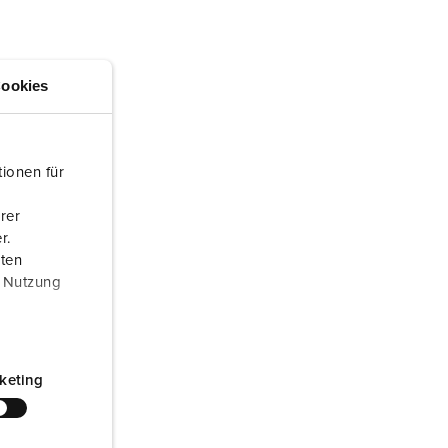
randweer en rampenhulpverlening
oor containers
ookies
ucten
ampings
M volgens de norm voor defensiematerieel
ionen für
venementtechniek
rer
r.
aten
r Nutzung
keting