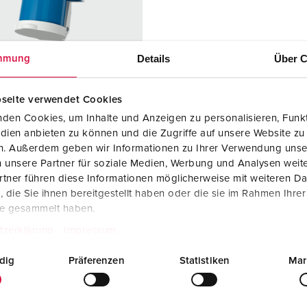
SCHUKO® en contactmateriaal met beschermingscontact
B
Data-/netwerktechniek
V
Details
Über C
mmung
Producten met uitgebreide uitvoeringen en aanvullende prod
C
Overige producten en toebehoren
T
seite verwendet Cookies
elnummer 847
den Cookies, um Inhalte und Anzeigen zu personalisieren, Funkt
E
dien anbieten zu können und die Zugriffe auf unsere Website zu
ermingsgra
IP44
en. Außerdem geben wir Informationen zu Ihrer Verwendung unse
 unsere Partner für soziale Medien, Werbung und Analysen weite
re
16 A
tner führen diese Informationen möglicherweise mit weiteren D
die Sie ihnen bereitgestellt haben oder die sie im Rahmen Ihre
3 p
te gesammelt haben.
tzerklärung
Impressum
ge
230 V
uittechniek
schroefklemm
dig
Präferenzen
Statistiken
Mar
en
cten
standaard