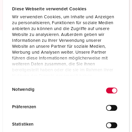
Diese Webseite verwendet Cookies
Meer informatie
Wir verwenden Cookies, um Inhalte und Anzeigen
zu personalisieren, Funktionen für soziale Medien
anbieten zu können und die Zugriffe auf unsere
Website zu analysieren. Außerdem geben wir
Informationen zu Ihrer Verwendung unserer
Website an unsere Partner für soziale Medien,
Technische specificaties
Werbung und Analysen weiter. Unsere Partner
Toestelcontactstop 847
führen diese Informationen möglicherweise mit
weiteren Daten zusammen, die Sie ihnen
Ampère
16 A
bereitgestellt haben oder die sie im Rahmen Ihrer
Nutzung der Dienste gesammelt haben.
Polen
3 p
E
Datenschutzerklärung
Impressum
Notwendig
i
Voltage
230 V
n
Uurstand
6 h
w
Präferenzen
i
Hertz
50-60 Hz
l
Statistiken
l
Aansluittechniek
schroefklemmen