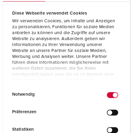
Diese Webseite verwendet Cookies
Wir verwenden Cookies, um Inhalte und Anzeigen
zu personalisieren, Funktionen für soziale Medien
anbieten zu können und die Zugriffe auf unsere
Website zu analysieren. Außerdem geben wir
Informationen zu Ihrer Verwendung unserer
Website an unsere Partner für soziale Medien,
Werbung und Analysen weiter. Unsere Partner
führen diese Informationen möglicherweise mit
weiteren Daten zusammen, die Sie ihnen
bereitgestellt haben oder die sie im Rahmen Ihrer
Nutzung der Dienste gesammelt haben.
E
Datenschutzerklärung
Impressum
Bestelnummer 844
Notwendig
i
Beschermingsgraad
IP44
n
w
Ampère
16 A
Präferenzen
i
Polen
3 p
l
Statistiken
l