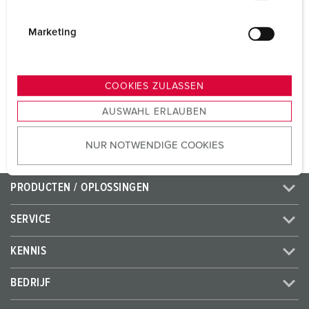
Voltage
230 V
i
Aansluittechniek
schroefklemmen
g
Marketing
u
Contacten
standaard
n
g
COOKIES ZULASSEN
s
NAAR HET PRODUCT
AUSWAHL ERLAUBEN
a
u
NUR NOTWENDIGE COOKIES
s
w
a
PRODUCTEN / OPLOSSINGEN
h
l
SERVICE
KENNIS
BEDRIJF