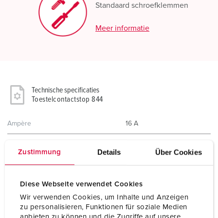
Standaard schroefklemmen
Meer informatie
Technische specificaties
Toestelcontactstop 844
Ampère
16 A
Polen
3 p
Details
Über Cookies
Zustimmung
Voltage
230 V
Uurstand
6 h
Diese Webseite verwendet Cookies
Wir verwenden Cookies, um Inhalte und Anzeigen
Hertz
50-60 Hz
zu personalisieren, Funktionen für soziale Medien
anbieten zu können und die Zugriffe auf unsere