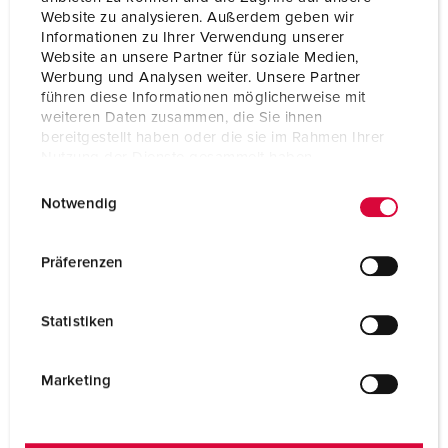
Aansluittechniek
schroefklemmen
Website zu analysieren. Außerdem geben wir
Informationen zu Ihrer Verwendung unserer
Contacten
standaard
Website an unsere Partner für soziale Medien,
Werbung und Analysen weiter. Unsere Partner
Beschermingsgraad
IP44
führen diese Informationen möglicherweise mit
weiteren Daten zusammen, die Sie ihnen
Gewicht
116 g
bereitgestellt haben oder die sie im Rahmen Ihrer
Nutzung der Dienste gesammelt haben.
Certificeringen
VDE
E
Datenschutzerklärung
Impressum
EAC
Notwendig
i
n
w
Präferenzen
i
l
Statistiken
l
i
g
Marketing
u
n