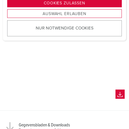
g
COOKIES ZULASSEN
s
AUSWAHL ERLAUBEN
a
u
NUR NOTWENDIGE COOKIES
s
w
a
h
l
Gegevensbladen & Downloads