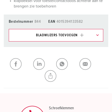
klapdeksel voor toestelcontactdoos achteraf aan te
brengen zie toebehoren
Bestelnummer
844
EAN
4015394133582
BLADWIJZERS TOEVOEGEN
Onze producten kunt u in het gedeelte
verlanglijstje/winkelmand in verschillende lijsten beheren.
Mijn lijst
(0)
TOEVOEGEN
NIEUW LIJST MAKEN
Schroefklemmen