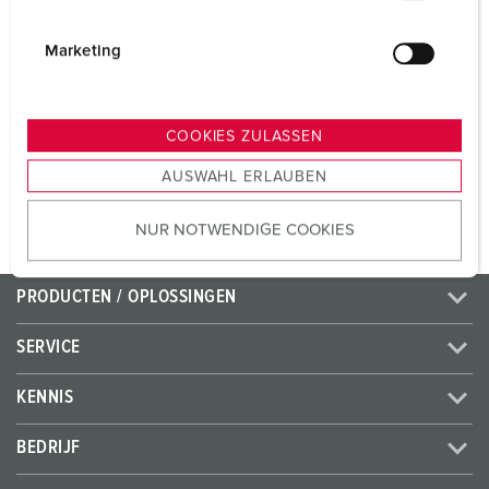
Voltage
230 V
i
Aansluittechniek
schroefklemmen
g
Marketing
u
Contacten
standaard
n
g
COOKIES ZULASSEN
s
NAAR HET PRODUCT
AUSWAHL ERLAUBEN
a
u
NUR NOTWENDIGE COOKIES
s
w
a
PRODUCTEN / OPLOSSINGEN
h
l
SERVICE
KENNIS
BEDRIJF