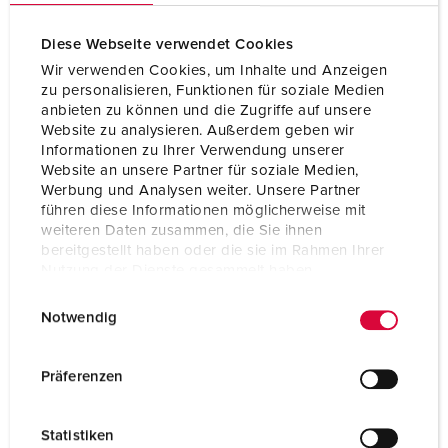
Diese Webseite verwendet Cookies
Wir verwenden Cookies, um Inhalte und Anzeigen
zu personalisieren, Funktionen für soziale Medien
anbieten zu können und die Zugriffe auf unsere
Website zu analysieren. Außerdem geben wir
Informationen zu Ihrer Verwendung unserer
Website an unsere Partner für soziale Medien,
Werbung und Analysen weiter. Unsere Partner
führen diese Informationen möglicherweise mit
weiteren Daten zusammen, die Sie ihnen
bereitgestellt haben oder die sie im Rahmen Ihrer
Nutzung der Dienste gesammelt haben.
E
Datenschutzerklärung
Impressum
Bestelnummer 17022
Notwendig
i
Beschermingsgraad
IP68
n
w
Ampère
16 A
Präferenzen
i
Polen
2 p+PE
l
Statistiken
l