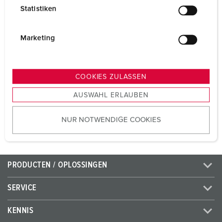
l
Voltage
50 - 500 V
Statistiken
l
Aansluittechniek
schroefklemmen
i
g
Marketing
Contacten
hittebestendig
u
binnenwerk
n
Contacten
X-CONTACT®
g
COOKIES ZULASSEN
s
AUSWAHL ERLAUBEN
a
NAAR HET PRODUCT
u
NUR NOTWENDIGE COOKIES
s
w
a
h
PRODUCTEN / OPLOSSINGEN
l
SERVICE
KENNIS