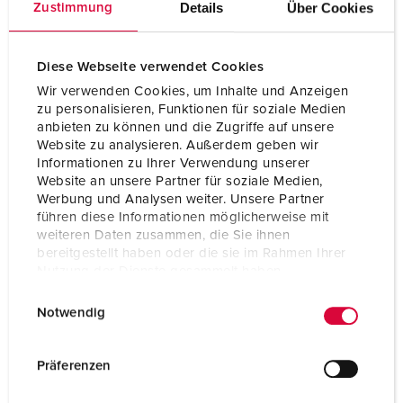
Details
Über Cookies
Zustimmung
Diese Webseite verwendet Cookies
Wir verwenden Cookies, um Inhalte und Anzeigen
zu personalisieren, Funktionen für soziale Medien
anbieten zu können und die Zugriffe auf unsere
Website zu analysieren. Außerdem geben wir
Informationen zu Ihrer Verwendung unserer
Website an unsere Partner für soziale Medien,
Werbung und Analysen weiter. Unsere Partner
führen diese Informationen möglicherweise mit
weiteren Daten zusammen, die Sie ihnen
bereitgestellt haben oder die sie im Rahmen Ihrer
Nutzung der Dienste gesammelt haben.
Bestelnummer 14248
E
Datenschutzerklärung
Impressum
Beschermingsgraad
IP67
Notwendig
i
Ampère
63 A
n
w
Präferenzen
Polen
5 p
i