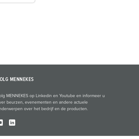
OLG MENNEKES
olg MENNEKES op Linkedin en Youtube en informeer u
ver beurzen, evenementen en andere actuele
nderwerpen over het bedrijf en de producten.