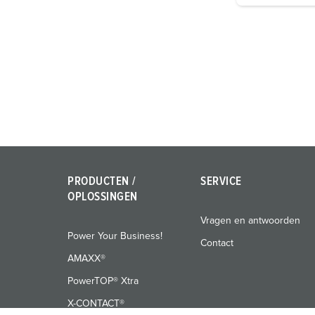
g
u
n
g
s
a
u
s
w
a
PRODUCTEN /
SERVICE
h
OPLOSSINGEN
l
Vragen en antwoorden
Power Your Business!
Contact
AMAXX®
PowerTOP® Xtra
X-CONTACT®