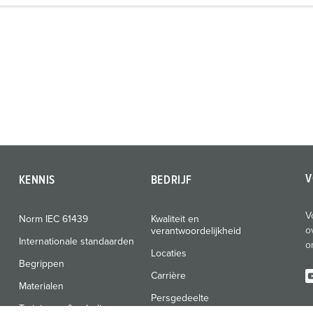
V
KENNIS
BEDRIJF
V
Norm IEC 61439
Kwaliteit en
o
verantwoordelijkheid
Internationale standaarden
o
Locaties
Begrippen
Carrière
Materialen
Persgedeelte
Trainingen & scholingen