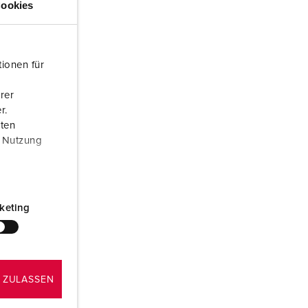
ookies
randweer en rampenhulpverlening
oor containers
ionen für
ucten
ampings
rer
M volgens de norm voor defensiematerieel
r.
aten
venementtechniek
r Nutzung
keting
 ZULASSEN