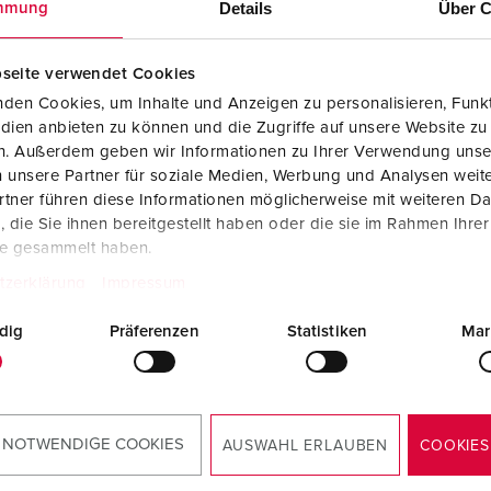
Details
Über C
mmung
SCHUKO® en contactmateriaal met beschermingscontact
B
Data-/netwerktechniek
V
seite verwendet Cookies
den Cookies, um Inhalte und Anzeigen zu personalisieren, Funkt
Producten met uitgebreide uitvoeringen en aanvullende prod
C
dien anbieten zu können und die Zugriffe auf unsere Website zu
en. Außerdem geben wir Informationen zu Ihrer Verwendung unse
Overige producten en toebehoren
T
 unsere Partner für soziale Medien, Werbung und Analysen weite
elnummer 25042
tner führen diese Informationen möglicherweise mit weiteren D
E
 aansluitmodule, type E-
die Sie ihnen bereitgestellt haben oder die sie im Rahmen Ihre
module koppeling 8(8) 90°,
te gesammelt haben.
 (gebruik aanbevolen voor
terde kabelgeleiding), K
tzerklärung
Impressum
end in Cepex-
contactdoos
dig
Präferenzen
Statistiken
Mar
NAAR HET PRODUCT
 NOTWENDIGE COOKIES
AUSWAHL ERLAUBEN
COOKIES