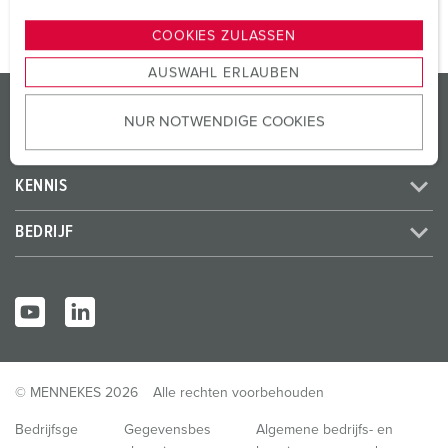
n
g
COOKIES ZULASSEN
s
AUSWAHL ERLAUBEN
a
PRODUCTEN / OPLOSSINGEN
u
NUR NOTWENDIGE COOKIES
s
SERVICE
w
a
KENNIS
h
l
BEDRIJF
© MENNEKES 2026
Alle rechten voorbehouden
Bedrijfsge
Gegevensbes
Algemene bedrijfs- en