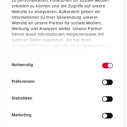
zu personalisieren, Funktionen für soziale Medien
anbieten zu können und die Zugriffe auf unsere
Website zu analysieren. Außerdem geben wir
Informationen zu Ihrer Verwendung unserer
Website an unsere Partner für soziale Medien,
Werbung und Analysen weiter. Unsere Partner
führen diese Informationen möglicherweise mit
weiteren Daten zusammen, die Sie ihnen
bereitgestellt haben oder die sie im Rahmen Ihrer
Nutzung der Dienste gesammelt haben.
E
Datenschutzerklärung
Impressum
Notwendig
i
n
w
Präferenzen
Bestelnummer 41452
i
TKM, type: data-inzetstuk 2 x RJ45, cat.6, type KDMF,
l
Statistiken
passend voor Cepex-dozen, bestelnr. 4300, 4302,
l
4304
i
g
Marketing
NAAR HET PRODUCT
u