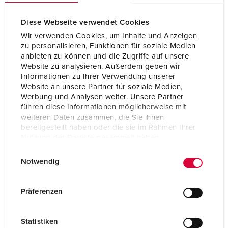
Diese Webseite verwendet Cookies
Wir verwenden Cookies, um Inhalte und Anzeigen
zu personalisieren, Funktionen für soziale Medien
anbieten zu können und die Zugriffe auf unsere
Website zu analysieren. Außerdem geben wir
Informationen zu Ihrer Verwendung unserer
Website an unsere Partner für soziale Medien,
Werbung und Analysen weiter. Unsere Partner
führen diese Informationen möglicherweise mit
weiteren Daten zusammen, die Sie ihnen
bereitgestellt haben oder die sie im Rahmen Ihrer
Nutzung der Dienste gesammelt haben.
E
Datenschutzerklärung
Impressum
Bestelnummer 3719
Notwendig
i
Beschermingsgraad
IP44
n
w
Ampère
63 A
Präferenzen
i
Polen
5 p
l
Statistiken
l