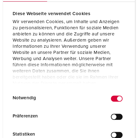
Diese Webseite verwendet Cookies
Wir verwenden Cookies, um Inhalte und Anzeigen
zu personalisieren, Funktionen für soziale Medien
anbieten zu können und die Zugriffe auf unsere
Website zu analysieren. Außerdem geben wir
Informationen zu Ihrer Verwendung unserer
Website an unsere Partner für soziale Medien,
Werbung und Analysen weiter. Unsere Partner
führen diese Informationen möglicherweise mit
weiteren Daten zusammen, die Sie ihnen
bereitgestellt haben oder die sie im Rahmen Ihrer
Nutzung der Dienste gesammelt haben.
E
Datenschutzerklärung
Impressum
Bestelnummer 1145A
Notwendig
i
Beschermingsgraad
IP44
n
w
Ampère
63 A
Präferenzen
i
Polen
5 p
l
Statistiken
l