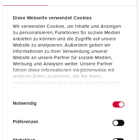
Diese Webseite verwendet Cookies
Wir verwenden Cookies, um Inhalte und Anzeigen
zu personalisieren, Funktionen für soziale Medien
anbieten zu können und die Zugriffe auf unsere
Website zu analysieren. Außerdem geben wir
Informationen zu Ihrer Verwendung unserer
Website an unsere Partner für soziale Medien,
Werbung und Analysen weiter. Unsere Partner
führen diese Informationen möglicherweise mit
weiteren Daten zusammen, die Sie ihnen
bereitgestellt haben oder die sie im Rahmen Ihrer
Nutzung der Dienste gesammelt haben.
Bestelnummer 960340
E
Datenschutzerklärung
Impressum
Notwendig
Behuizing materiaal
Kunststof
i
n
Beschermingsgraad
IP44
w
Präferenzen
i
CEE 16 A, 5 p, 400 V
1
l