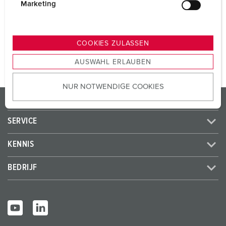
SCHUKO®
3
g
Marketing
u
n
NAAR HET PRODUCT
g
COOKIES ZULASSEN
s
AUSWAHL ERLAUBEN
a
u
NUR NOTWENDIGE COOKIES
s
PRODUCTEN / OPLOSSINGEN
w
a
SERVICE
h
l
KENNIS
BEDRIJF