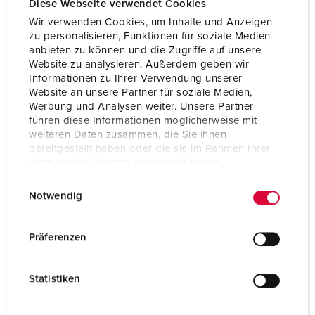
Diese Webseite verwendet Cookies
Wir verwenden Cookies, um Inhalte und Anzeigen
zu personalisieren, Funktionen für soziale Medien
anbieten zu können und die Zugriffe auf unsere
Website zu analysieren. Außerdem geben wir
Informationen zu Ihrer Verwendung unserer
Website an unsere Partner für soziale Medien,
Werbung und Analysen weiter. Unsere Partner
führen diese Informationen möglicherweise mit
weiteren Daten zusammen, die Sie ihnen
bereitgestellt haben oder die sie im Rahmen Ihrer
Nutzung der Dienste gesammelt haben.
E
Datenschutzerklärung
Impressum
Notwendig
i
Bestelnummer 92658
n
w
Behuizing materiaal
Kunststof
Präferenzen
i
Beschermingsgraad
IP44
l
Statistiken
l
CEE 16 A, 5 p, 400 V
1
i