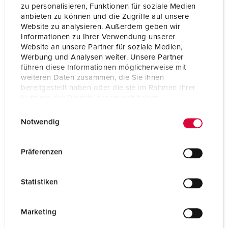
zu personalisieren, Funktionen für soziale Medien
anbieten zu können und die Zugriffe auf unsere
Website zu analysieren. Außerdem geben wir
Informationen zu Ihrer Verwendung unserer
Website an unsere Partner für soziale Medien,
Werbung und Analysen weiter. Unsere Partner
führen diese Informationen möglicherweise mit
weiteren Daten zusammen, die Sie ihnen
bereitgestellt haben oder die sie im Rahmen Ihrer
Nutzung der Dienste gesammelt haben.
E
Datenschutzerklärung
Impressum
Notwendig
i
n
w
Präferenzen
Bestelnummer 15681
i
van roestvrij staal (materiaal 1.4301), naar wens
l
materiaal 1.4571, met afsluitbaar deur, met afneembare
Statistiken
l
kap, Afmetingen (H x B x D): 1043 x 254 x 415
i
mm, gelakt in signaalgeel (RAL 1003)
g
Marketing
u
NAAR HET PRODUCT