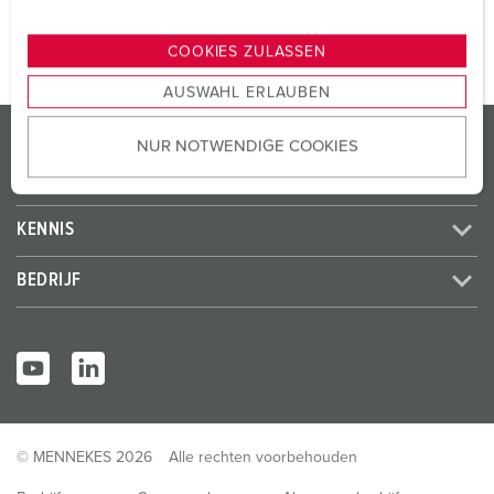
n
g
COOKIES ZULASSEN
s
AUSWAHL ERLAUBEN
a
u
PRODUCTEN / OPLOSSINGEN
NUR NOTWENDIGE COOKIES
s
w
SERVICE
a
h
KENNIS
l
BEDRIJF
© MENNEKES 2026
Alle rechten voorbehouden