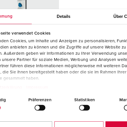
SCHUKO® en contactmateriaal met beschermingscontact
B
Data-/netwerktechniek
V
Details
Über C
mmung
Producten met uitgebreide uitvoeringen en aanvullende prod
C
seite verwendet Cookies
Overige producten en toebehoren
T
den Cookies, um Inhalte und Anzeigen zu personalisieren, Funkt
dien anbieten zu können und die Zugriffe auf unsere Website zu
elnummer 960003
E
en. Außerdem geben wir Informationen zu Ihrer Verwendung unse
zing
Kunststof
 unsere Partner für soziale Medien, Werbung und Analysen weite
iaal
tner führen diese Informationen möglicherweise mit weiteren D
die Sie ihnen bereitgestellt haben oder die sie im Rahmen Ihre
ermingsgra
IP44
te gesammelt haben.
tzerklärung
Impressum
6 A, 5 p, 400
1
dig
Präferenzen
Statistiken
Mar
KO®
2