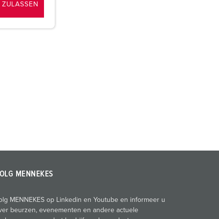
 ZULASSEN
OLG MENNEKES
olg MENNEKES op Linkedin en Youtube en informeer u
ver beurzen, evenementen en andere actuele