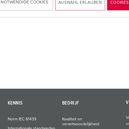
NAAR HET PRODUCT
 NOTWENDIGE COOKIES
AUSWAHL ERLAUBEN
COOKIES
V
KENNIS
BEDRIJF
V
Norm IEC 61439
Kwaliteit en
o
verantwoordelijkheid
Internationale standaarden