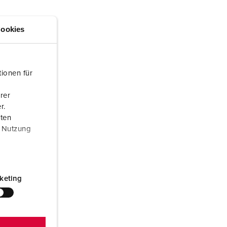
randweer en rampenhulpverlening
oor containers
ookies
ucten
ampings
M volgens de norm voor defensiematerieel
ionen für
venementtechniek
rer
r.
aten
r Nutzung
keting