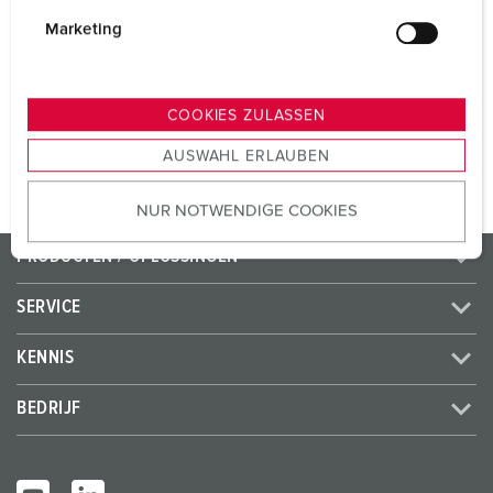
i
CEE 32 A, 5 p, 400 V
1
g
Marketing
SCHUKO®
8
u
n
g
COOKIES ZULASSEN
NAAR HET PRODUCT
s
AUSWAHL ERLAUBEN
a
u
NUR NOTWENDIGE COOKIES
s
w
PRODUCTEN / OPLOSSINGEN
a
h
SERVICE
l
KENNIS
BEDRIJF