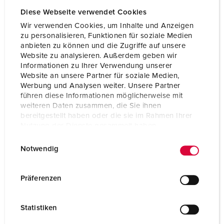
Diese Webseite verwendet Cookies
Wir verwenden Cookies, um Inhalte und Anzeigen
zu personalisieren, Funktionen für soziale Medien
anbieten zu können und die Zugriffe auf unsere
Website zu analysieren. Außerdem geben wir
Informationen zu Ihrer Verwendung unserer
Website an unsere Partner für soziale Medien,
Werbung und Analysen weiter. Unsere Partner
führen diese Informationen möglicherweise mit
weiteren Daten zusammen, die Sie ihnen
bereitgestellt haben oder die sie im Rahmen Ihrer
Nutzung der Dienste gesammelt haben.
E
Datenschutzerklärung
Impressum
Notwendig
Bestelnummer 70449
i
n
Behuizing materiaal
Vol rubber
w
Präferenzen
Beschermingsgraad
IP44
i
l
CEE 16 A, 5 p, 400 V
1
Statistiken
l