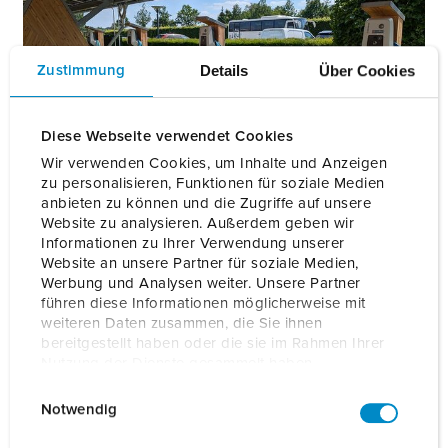
Details
Über Cookies
Zustimmung
Diese Webseite verwendet Cookies
Wir verwenden Cookies, um Inhalte und Anzeigen
zu personalisieren, Funktionen für soziale Medien
anbieten zu können und die Zugriffe auf unsere
Website zu analysieren. Außerdem geben wir
Informationen zu Ihrer Verwendung unserer
Website an unsere Partner für soziale Medien,
Werbung und Analysen weiter. Unsere Partner
führen diese Informationen möglicherweise mit
weiteren Daten zusammen, die Sie ihnen
bereitgestellt haben oder die sie im Rahmen Ihrer
Nutzung der Dienste gesammelt haben.
E
Datenschutzerklärung
Impressum
Notwendig
i
n