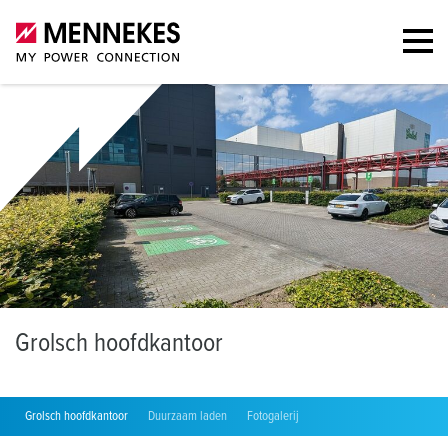
G
rolsch hoofdkantoor
Grolsch hoofdkantoor
Duurzaam laden
Fotogalerij