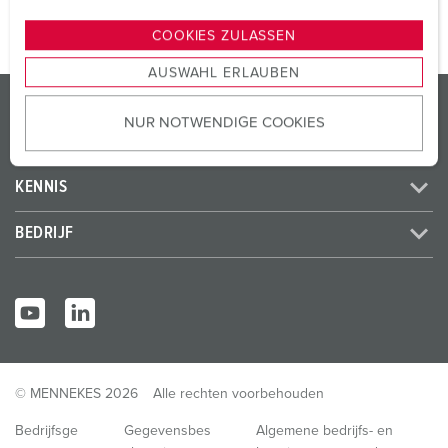
weergeven
n
g
COOKIES ZULASSEN
s
AUSWAHL ERLAUBEN
a
PRODUCTEN / OPLOSSINGEN
u
NUR NOTWENDIGE COOKIES
s
SERVICE
w
a
KENNIS
h
l
BEDRIJF
© MENNEKES 2026
Alle rechten voorbehouden
Bedrijfsge
Gegevensbes
Algemene bedrijfs- en