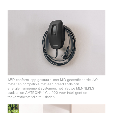
AFIR conform, app gestuurd, met MID gecertificeerde kWh
meter en compatible met een breed scala aan
energiemanagement systemen: het nieuwe MENNEKES
laadstation AMTRON® 4You 400 voor intelligent en
toekomstbestendig thuisladen.