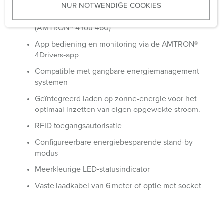
NUR NOTWENDIGE COOKIES
s
Variant met MID gecertificeerde kWh meter
w
(AMTRON® 4You 460)
a
h
App bediening en monitoring via de AMTRON®
l
4Drivers‑app
Compatible met gangbare energiemanagement
systemen
Geïntegreerd laden op zonne-energie voor het
optimaal inzetten van eigen opgewekte stroom.
RFID toegangsautorisatie
Configureerbare energiebesparende stand-by
modus
Meerkleurige LED
‑
statusindicator
Vaste laadkabel van 6 meter of optie met socket