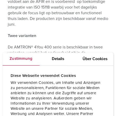
voldoet aan de AFIR en is voorbereid op toekomstige
integratie van ISO 15118 waarbij voor het dagelijks
gebruik de focus ligt op betrouwbaar en functioneel
thuis laden. De producten zijn beschikbaar vanaf medio
juni.
Twee varianten
De AMTRON® 4You 400 serie is beschikbaar in twee
varianten, waarbij het onderscheid zit in de
geïntegreerde MID gecertificeerde kWh meter. De 460
Details
Über Cookies
Zustimmung
variant is de laadoplossing met MID meter geschikt
voor ERE certificaten en het afrekenen van zakelijke
laadtransacties De 410 is perfect voor het thuis opladen
Diese Webseite verwendet Cookies
van de privé auto. Deze 410 is, behalve de MID meter,
Wir verwenden Cookies, um Inhalte und Anzeigen
volledig overeenkomstig met de 460. Beide laadstation
zu personalisieren, Funktionen für soziale Medien
beschikken over dezelfde hoogwaardige techniek.
anbieten zu können und die Zugriffe auf unsere
Website zu analysieren. Außerdem geben wir
Informationen zu Ihrer Verwendung unserer
AMTRON® 4You 460:
Website an unsere Partner für soziale Medien,
Werbung und Analysen weiter. Unsere Partner
Met de MID gecertificeerde kWh meter is dit laadstation