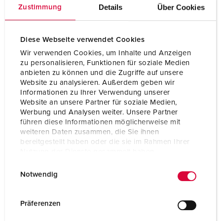
Details
Über Cookies
Zustimmung
Diese Webseite verwendet Cookies
Wir verwenden Cookies, um Inhalte und Anzeigen
zu personalisieren, Funktionen für soziale Medien
anbieten zu können und die Zugriffe auf unsere
Website zu analysieren. Außerdem geben wir
Informationen zu Ihrer Verwendung unserer
Website an unsere Partner für soziale Medien,
Werbung und Analysen weiter. Unsere Partner
führen diese Informationen möglicherweise mit
weiteren Daten zusammen, die Sie ihnen
bereitgestellt haben oder die sie im Rahmen Ihrer
Nutzung der Dienste gesammelt haben.
E
Datenschutzerklärung
Impressum
Van 19 t/m 21 maart vond de internationale vakbeurs
Notwendig
i
Solar Solutions plaats in Amsterdam. Dit evenement is
n
de grootste op het gebied van zonne-energie in
w
Präferenzen
Noordwest Europa en ook MENNEKES emobility was
i
daarbij aanwezig om de nieuwe wallboxen van de