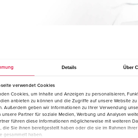
SCHUKO® en contactmateriaal met beschermingscontact
B
Data-/netwerktechniek
V
Producten met uitgebreide uitvoeringen en aanvullende prod
C
Overige producten en toebehoren
T
E
on voor Midden Oosten
Details
Über C
mmung
seite verwendet Cookies
den Cookies, um Inhalte und Anzeigen zu personalisieren, Funkt
dien anbieten zu können und die Zugriffe auf unsere Website zu
en. Außerdem geben wir Informationen zu Ihrer Verwendung unse
 unsere Partner für soziale Medien, Werbung und Analysen weite
tner führen diese Informationen möglicherweise mit weiteren D
die Sie ihnen bereitgestellt haben oder die sie im Rahmen Ihre
te gesammelt haben.