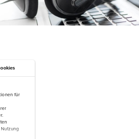
randweer en rampenhulpverlening
oor containers
ucten
ampings
M volgens de norm voor defensiematerieel
venementtechniek
ookies
ionen für
rer
r.
aten
r Nutzung