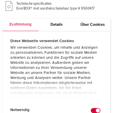
Technische specificaties
EverBOX® met aardlekschakelaar type A 9500417
CEE 125 A, 5 p, 400
1
Details
Über Cookies
Zustimmung
V
CEE 63 A, 5 p, 400
1
V
Diese Webseite verwendet Cookies
Wir verwenden Cookies, um Inhalte und Anzeigen
CEE 32 A, 5 p, 400
2
zu personalisieren, Funktionen für soziale Medien
V
anbieten zu können und die Zugriffe auf unsere
Website zu analysieren. Außerdem geben wir
CEE 16 A, 5 p, 400
2
Informationen zu Ihrer Verwendung unserer
V
Website an unsere Partner für soziale Medien,
Werbung und Analysen weiter. Unsere Partner
SCHUKO®
3
führen diese Informationen möglicherweise mit
weiteren Daten zusammen, die Sie ihnen
bereitgestellt haben oder die sie im Rahmen Ihrer
Beveiliging
2 aardlekschakelaars 63 A, 4 p, 0,03 A
Nutzung der Dienste gesammelt haben.
2 installatieautomaten 63 A, 3 p, C
E
Datenschutzerklärung
Impressum
2 installatieautomaten 32 A, 3 p, C
Notwendig
i