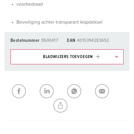
voorbedraad
Beveiliging achter transparant klapdeksel
Bestelnummer
9500417
EAN
4015394283652
BLADWIJZERS TOEVOEGEN
Onze producten kunt u in het gedeelte
verlanglijstje/winkelmand in verschillende lijsten beheren.
Mijn lijst
(0)
TOEVOEGEN
NIEUW LIJST MAKEN