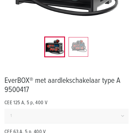
EverBOX® met aardlekschakelaar type A
9500417
CEE 125 A, 5 p, 400 V
CEE 63 A, 5 p, 400 V