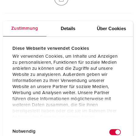
Details
Über Cookies
Zustimmung
Technische specificaties
3KRAFT® 94354RO
Diese Webseite verwendet Cookies
SCHUKO®
2
Wir verwenden Cookies, um Inhalte und Anzeigen
zu personalisieren, Funktionen für soziale Medien
Datacontactdozen
1 RJ45 2-voudige data-aansluiting cat.6,
anbieten zu können und die Zugriffe auf unsere
8/8
Website zu analysieren. Außerdem geben wir
Informationen zu Ihrer Verwendung unserer
Website an unsere Partner für soziale Medien,
Aansluiting /
voor 1 kabel tot 3 x 6 mm²
voedingskabel
Werbung und Analysen weiter. Unsere Partner
führen diese Informationen möglicherweise mit
Beschermingsgraad
IP20
weiteren Daten zusammen, die Sie ihnen
bereitgestellt haben oder die sie im Rahmen Ihrer
Nutzung der Dienste gesammelt haben.
Behuizing materiaal
Kunststof
E
Datenschutzerklärung
Impressum
Gewicht
1302 g
Notwendig
i