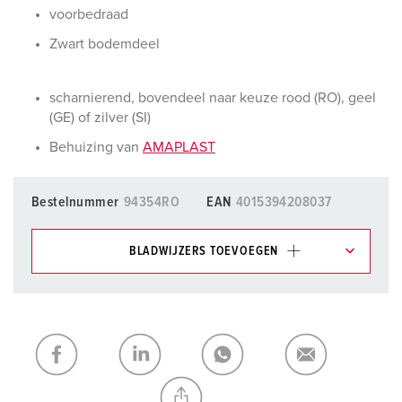
voorbedraad
Zwart bodemdeel
scharnierend, bovendeel naar keuze rood (RO), geel
(GE) of zilver (SI)
Behuizing van
AMAPLAST
Bestelnummer
94354RO
EAN
4015394208037
BLADWIJZERS TOEVOEGEN
Onze producten kunt u in het gedeelte
verlanglijstje/winkelmand in verschillende lijsten beheren.
Mijn lijst
(0)
TOEVOEGEN
NIEUW LIJST MAKEN