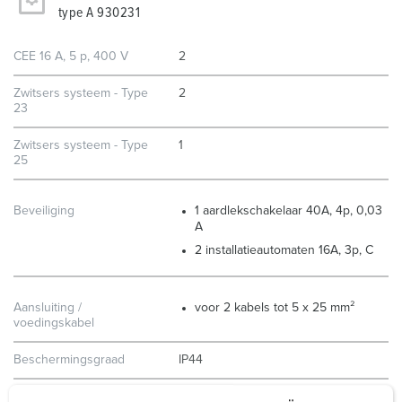
type A 930231
CEE 16 A, 5 p, 400 V
2
Zwitsers systeem - Type
2
23
Zwitsers systeem - Type
1
25
Beveiliging
1 aardlekschakelaar 40A, 4p, 0,03
A
2 installatieautomaten 16A, 3p, C
Aansluiting /
voor 2 kabels tot 5 x 25 mm²
voedingskabel
Beschermingsgraad
IP44
Behuizing materiaal
Kunststof