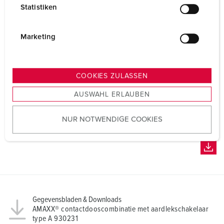
l
Statistiken
l
i
g
Marketing
u
n
g
COOKIES ZULASSEN
s
AUSWAHL ERLAUBEN
a
u
NUR NOTWENDIGE COOKIES
s
w
a
h
l
Gegevensbladen & Downloads
AMAXX® contactdooscombinatie met aardlekschakelaar
type A 930231