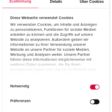
Details
Über Cookies
Zustimmung
Gewicht
5620 g
Diese Webseite verwendet Cookies
Hoogte
390 mm
Wir verwenden Cookies, um Inhalte und Anzeigen
Breedte
225 mm
zu personalisieren, Funktionen für soziale Medien
anbieten zu können und die Zugriffe auf unsere
Website zu analysieren. Außerdem geben wir
Combinatie uit voorraad
D
Informationen zu Ihrer Verwendung unserer
Website an unsere Partner für soziale Medien,
Werbung und Analysen weiter. Unsere Partner
führen diese Informationen möglicherweise mit
weiteren Daten zusammen, die Sie ihnen
bereitgestellt haben oder die sie im Rahmen Ihrer
Nutzung der Dienste gesammelt haben.
E
Datenschutzerklärung
Impressum
Notwendig
i
n
w
Präferenzen
i