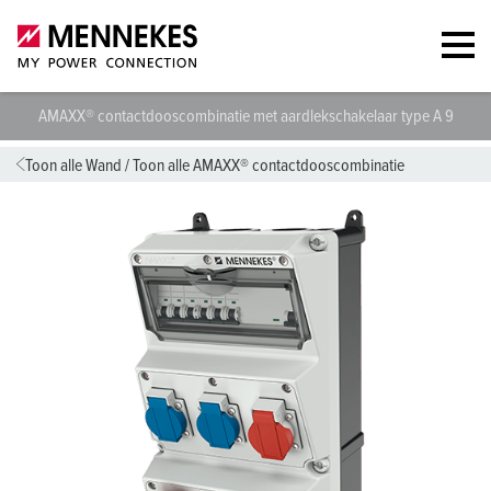
AMAXX® contactdooscombinatie met aardlekschakelaar type A 93023
Toon alle Wand
/
Toon alle AMAXX® contactdooscombinatie