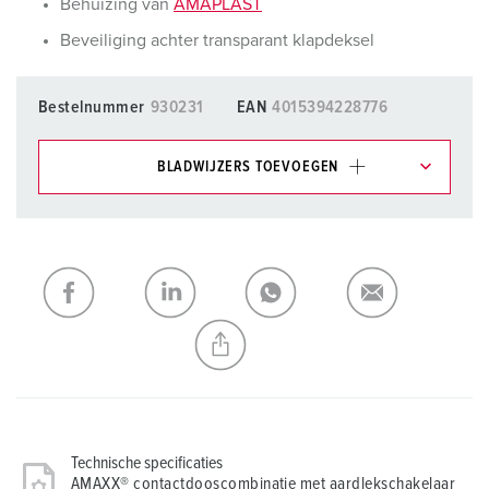
Behuizing van
AMAPLAST
Beveiliging achter transparant klapdeksel
Bestelnummer
930231
EAN
4015394228776
BLADWIJZERS TOEVOEGEN
Onze producten kunt u in het gedeelte
verlanglijstje/winkelmand in verschillende lijsten beheren.
Mijn lijst
(0)
TOEVOEGEN
NIEUW LIJST MAKEN
Technische specificaties
AMAXX® contactdooscombinatie met aardlekschakelaar