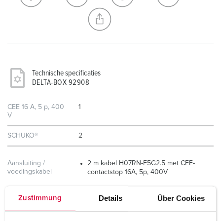
NIEUW LIJST MAKEN
Technische specificaties
DELTA-BOX 92908
CEE 16 A, 5 p, 400
1
V
SCHUKO®
2
Aansluiting /
2 m kabel H07RN-F5G2.5 met CEE-
voedingskabel
contactstop 16A, 5p, 400V
Beschermingsgraad
IP67
Details
Über Cookies
Zustimmung
Behuizing materiaal
Kunststof