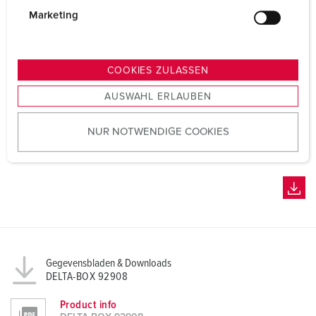
g
Marketing
u
n
g
COOKIES ZULASSEN
s
AUSWAHL ERLAUBEN
a
u
NUR NOTWENDIGE COOKIES
s
w
a
h
l
Gegevensbladen & Downloads
DELTA-BOX 92908
Product info