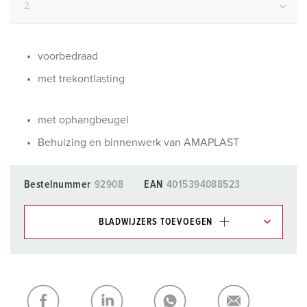
voorbedraad
met trekontlasting
met ophangbeugel
Behuizing en binnenwerk van AMAPLAST
Bestelnummer
92908
EAN
4015394088523
BLADWIJZERS TOEVOEGEN
Onze producten kunt u in het gedeelte
verlanglijstje/winkelmand in verschillende lijsten beheren.
Mijn lijst
(0)
TOEVOEGEN