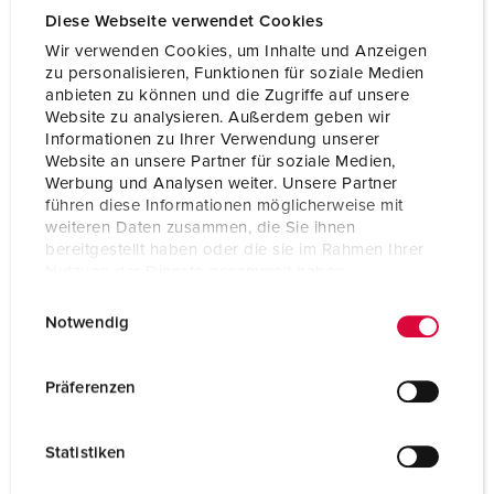
Diese Webseite verwendet Cookies
Gewicht
1745 g
Wir verwenden Cookies, um Inhalte und Anzeigen
zu personalisieren, Funktionen für soziale Medien
Certificeringen
EAC
anbieten zu können und die Zugriffe auf unsere
Website zu analysieren. Außerdem geben wir
Combinatie uit
B
Informationen zu Ihrer Verwendung unserer
voorraad
Website an unsere Partner für soziale Medien,
Werbung und Analysen weiter. Unsere Partner
führen diese Informationen möglicherweise mit
weiteren Daten zusammen, die Sie ihnen
bereitgestellt haben oder die sie im Rahmen Ihrer
Nutzung der Dienste gesammelt haben.
E
Datenschutzerklärung
Impressum
Notwendig
i
n
w
Präferenzen
i
l
Statistiken
l
i